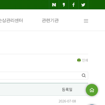
사
손상관리센터
관련기관
이
인쇄
트
맵
등록일
메인으로
2026-07-08