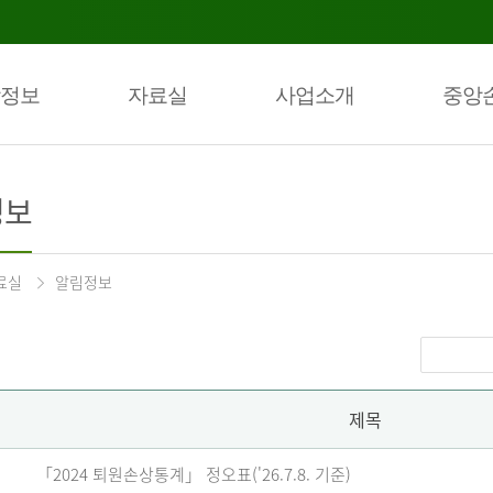
정보
자료실
사업소개
중앙
정보
료실
알림정보
제목
「2024 퇴원손상통계」 정오표('26.7.8. 기준)