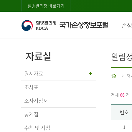
질병관리청 바로가기
손상
자료실
알림
원시자료
홈
자
조사표
전체
66
건
조사지침서
번호
통계집
수칙 및 지침
1