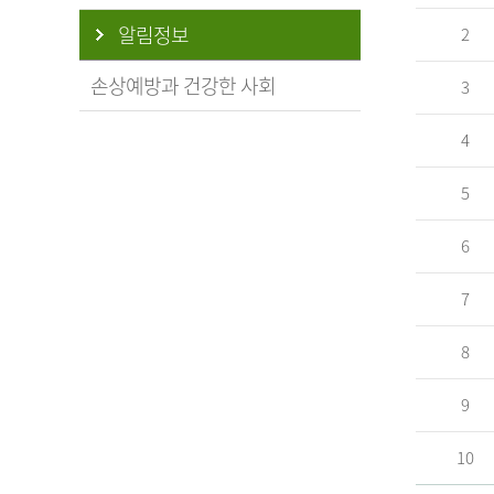
알림정보
2
손상예방과 건강한 사회
3
4
5
6
7
8
9
10