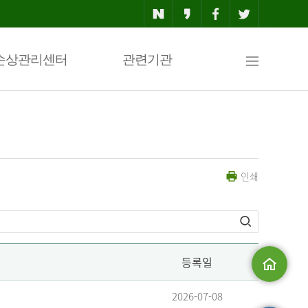
사
손상관리센터
관련기관
이
인쇄
트
맵
등록일
메인으로
2026-07-08