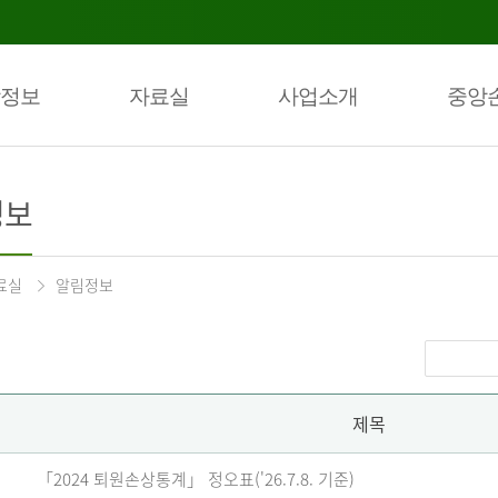
정보
자료실
사업소개
중앙
정보
료실
알림정보
제목
「2024 퇴원손상통계」 정오표('26.7.8. 기준)