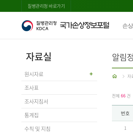
질병관리청 바로가기
손상
자료실
알림
원시자료
홈
자
조사표
전체
66
건
조사지침서
번호
통계집
수칙 및 지침
1