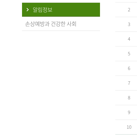
알림정보
2
손상예방과 건강한 사회
3
4
5
6
7
8
9
10