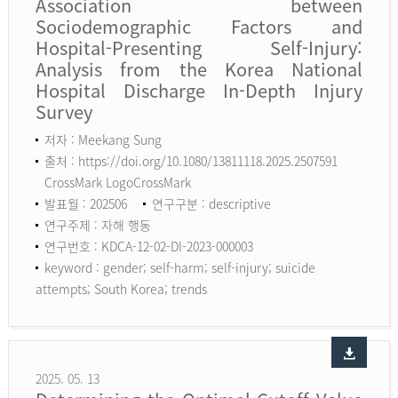
Association between
Sociodemographic Factors and
Hospital-Presenting Self-Injury:
Analysis from the Korea National
Hospital Discharge In-Depth Injury
Survey
저자 : Meekang Sung
출처 : https://doi.org/10.1080/13811118.2025.2507591
CrossMark LogoCrossMark
발표월 : 202506
연구구분 : descriptive
연구주제 : 자해 행동
연구번호 : KDCA-12-02-DI-2023-000003
keyword :
gender; self-harm; self-injury; suicide
attempts; South Korea; trends
2025. 05. 13