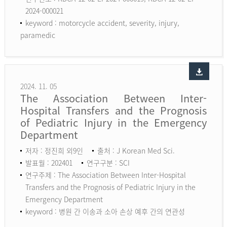
2024-000021
keyword :
motorcycle accident, severity, injury,
paramedic
2024. 11. 05
The Association Between Inter-
Hospital Transfers and the Prognosis
of Pediatric Injury in the Emergency
Department
저자 : 정진희 외9인
출처 : J Korean Med Sci.
발표월 : 202401
연구구분 : SCI
연구주제 : The Association Between Inter-Hospital
Transfers and the Prognosis of Pediatric Injury in the
Emergency Department
keyword :
병원 간 이송과 소아 손상 예후 간의 연관성