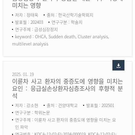
미치는 영향
저자 : 정태욱
출처 : 한국산학기술학회지
발표월 : 202403
연구구분 : 학술지
연구주제 : 급성심장정지
keyword :
OHCA, Sudden death, Cluster analysis,
multilevel analysis
2025. 01. 19
이륜차 사고 환자의 중증도에 영향을 미치는
요인 : 응급실손상환자심층조사의 후향적 분
석
저자 : 강소현
출처 : 건양대학교
발표월 : 202501
연구구분 : 학위논문
연구주제 : 이륜차 사고 환자의 중증도에 영향을 미치는 요
인 파악
연구번호 : KDCA-12-02-EI-2024-000019, KDCA-12-02-EI-