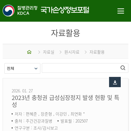
자료활용
홈
자료실
원시자료
자료활용
2026. 01. 27
2023년 충청권 급성심장정지 발생 현황 및 특
성
저자 : 편혜준 , 장준형 , 이강민 , 최연화 *
출처 : 주간건강과질병
발표월 : 202507
연구구분 : 조사/감시보고