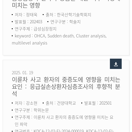
미치는 영향
저자 : 정태욱
출처 : 한국산학기술학회지
발표월 : 202403
연구구분 : 학술지
연구주제 : 급성심장정지
keyword :
OHCA, Sudden death, Cluster analysis,
multilevel analysis
2025. 01. 19
이륜차 사고 환자의 중증도에 영향을 미치는
요인 : 응급실손상환자심층조사의 후향적 분
석
저자 : 강소현
출처 : 건양대학교
발표월 : 202501
연구구분 : 학위논문
연구주제 : 이륜차 사고 환자의 중증도에 영향을 미치는 요
인 파악
연구번호 : KDCA-12-02-EI-2024-000019, KDCA-12-02-EI-