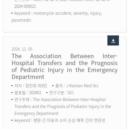
2024-000021
keyword :
motorcycle accident, severity, injury,
paramedic
2024. 11. 05
The Association Between Inter-
Hospital Transfers and the Prognosis
of Pediatric Injury in the Emergency
Department
저자 : 정진희 외9인
출처 : J Korean Med Sci.
발표월 : 202401
연구구분 : SCI
연구주제 : The Association Between Inter-Hospital
Transfers and the Prognosis of Pediatric Injury in the
Emergency Department
keyword :
병원 간 이송과 소아 손상 예후 간의 연관성