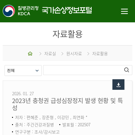
자료활용
홈
자료실
원시자료
자료활용
2026. 01. 27
2023년 충청권 급성심장정지 발생 현황 및 특
성
저자 : 편혜준 , 장준형 , 이강민 , 최연화 *
출처 : 주간건강과질병
발표월 : 202507
연구구분 : 조사/감시보고