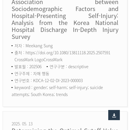
Association between
Sociodemographic Factors and
Hospital-Presenting Self-Injury:
Analysis from the Korea National
Hospital Discharge In-Depth Injury
Survey
저자 : Meekang Sung
출처 : https://doi.org/10.1080/13811118.2025.2507591
CrossMark LogoCrossMark
발표월 : 202506
연구구분 : descriptive
연구주제 : 자해 행동
연구번호 : KDCA-12-02-DI-2023-000003
keyword :
gender; self-harm; self-injury; suicide
attempts; South Korea; trends
2025. 05. 13