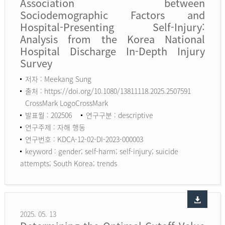
Association between
Sociodemographic Factors and
Hospital-Presenting Self-Injury:
Analysis from the Korea National
Hospital Discharge In-Depth Injury
Survey
저자 : Meekang Sung
출처 : https://doi.org/10.1080/13811118.2025.2507591
CrossMark LogoCrossMark
발표월 : 202506
연구구분 : descriptive
연구주제 : 자해 행동
연구번호 : KDCA-12-02-DI-2023-000003
keyword :
gender; self-harm; self-injury; suicide
attempts; South Korea; trends
2025. 05. 13