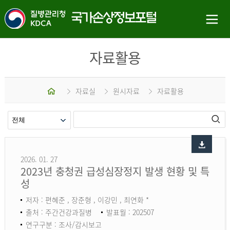
자료활용
홈
자료실
원시자료
자료활용
2026. 01. 27
2023년 충청권 급성심장정지 발생 현황 및 특
성
저자 : 편혜준 , 장준형 , 이강민 , 최연화 *
출처 : 주간건강과질병
발표월 : 202507
연구구분 : 조사/감시보고