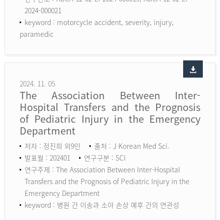
2024-000021
keyword :
motorcycle accident, severity, injury,
paramedic
2024. 11. 05
The Association Between Inter-
Hospital Transfers and the Prognosis
of Pediatric Injury in the Emergency
Department
저자 : 정진희 외9인
출처 : J Korean Med Sci.
발표월 : 202401
연구구분 : SCI
연구주제 : The Association Between Inter-Hospital
Transfers and the Prognosis of Pediatric Injury in the
Emergency Department
keyword :
병원 간 이송과 소아 손상 예후 간의 연관성