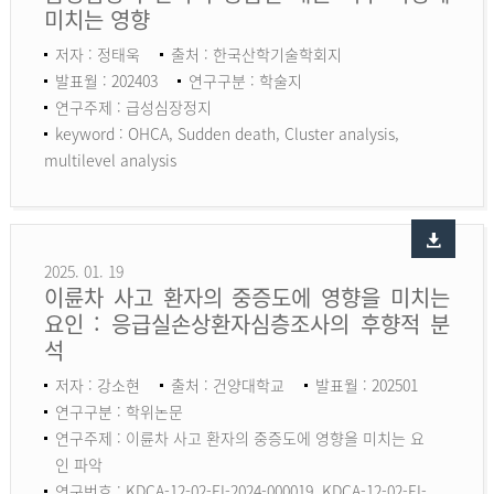
미치는 영향
저자 : 정태욱
출처 : 한국산학기술학회지
발표월 : 202403
연구구분 : 학술지
연구주제 : 급성심장정지
keyword :
OHCA, Sudden death, Cluster analysis,
multilevel analysis
2025. 01. 19
이륜차 사고 환자의 중증도에 영향을 미치는
요인 : 응급실손상환자심층조사의 후향적 분
석
저자 : 강소현
출처 : 건양대학교
발표월 : 202501
연구구분 : 학위논문
연구주제 : 이륜차 사고 환자의 중증도에 영향을 미치는 요
인 파악
연구번호 : KDCA-12-02-EI-2024-000019, KDCA-12-02-EI-