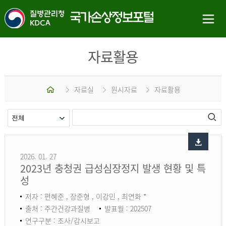
자료활용
홈
자료실
원시자료
자료활용
2026. 01. 27
2023년 충청권 급성심장정지 발생 현황 및 특
성
저자 : 편혜준 , 장준형 , 이강민 , 최연화 *
출처 : 주간건강과질병
발표월 : 202507
연구구분 : 조사/감시보고