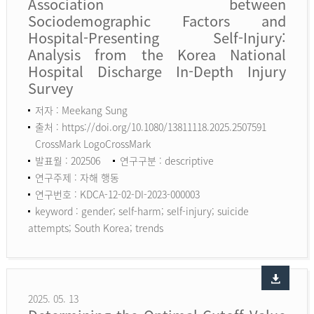
Association between
Sociodemographic Factors and
Hospital-Presenting Self-Injury:
Analysis from the Korea National
Hospital Discharge In-Depth Injury
Survey
저자 : Meekang Sung
출처 : https://doi.org/10.1080/13811118.2025.2507591
CrossMark LogoCrossMark
발표월 : 202506
연구구분 : descriptive
연구주제 : 자해 행동
연구번호 : KDCA-12-02-DI-2023-000003
keyword :
gender; self-harm; self-injury; suicide
attempts; South Korea; trends
2025. 05. 13