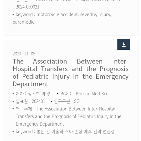
2024-000021
keyword :
motorcycle accident, severity, injury,
paramedic
2024. 11. 05
The Association Between Inter-
Hospital Transfers and the Prognosis
of Pediatric Injury in the Emergency
Department
저자 : 정진희 외9인
출처 : J Korean Med Sci.
발표월 : 202401
연구구분 : SCI
연구주제 : The Association Between Inter-Hospital
Transfers and the Prognosis of Pediatric Injury in the
Emergency Department
keyword :
병원 간 이송과 소아 손상 예후 간의 연관성