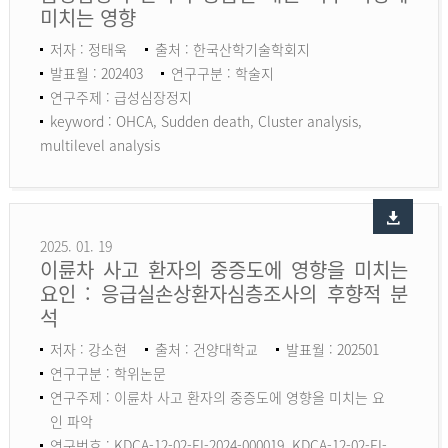
미치는 영향
저자 : 정태욱
출처 : 한국산학기술학회지
발표월 : 202403
연구구분 : 학술지
연구주제 : 급성심장정지
keyword :
OHCA, Sudden death, Cluster analysis,
multilevel analysis
2025. 01. 19
이륜차 사고 환자의 중증도에 영향을 미치는
요인 : 응급실손상환자심층조사의 후향적 분
석
저자 : 강소현
출처 : 건양대학교
발표월 : 202501
연구구분 : 학위논문
연구주제 : 이륜차 사고 환자의 중증도에 영향을 미치는 요
인 파악
연구번호 : KDCA-12-02-EI-2024-000019, KDCA-12-02-EI-