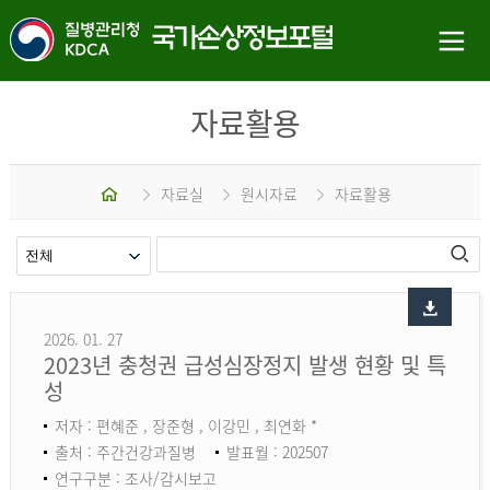
자료활용
홈
자료실
원시자료
자료활용
2026. 01. 27
2023년 충청권 급성심장정지 발생 현황 및 특
성
저자 : 편혜준 , 장준형 , 이강민 , 최연화 *
출처 : 주간건강과질병
발표월 : 202507
연구구분 : 조사/감시보고