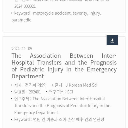
2024-000021
keyword :
motorcycle accident, severity, injury,
paramedic
2024. 11. 05
The Association Between Inter-
Hospital Transfers and the Prognosis
of Pediatric Injury in the Emergency
Department
저자 : 정진희 외9인
출처 : J Korean Med Sci.
발표월 : 202401
연구구분 : SCI
연구주제 : The Association Between Inter-Hospital
Transfers and the Prognosis of Pediatric Injury in the
Emergency Department
keyword :
병원 간 이송과 소아 손상 예후 간의 연관성