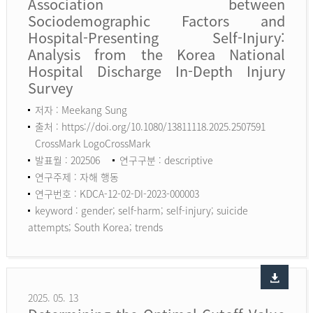
Association between
Sociodemographic Factors and
Hospital-Presenting Self-Injury:
Analysis from the Korea National
Hospital Discharge In-Depth Injury
Survey
저자 : Meekang Sung
출처 : https://doi.org/10.1080/13811118.2025.2507591
CrossMark LogoCrossMark
발표월 : 202506
연구구분 : descriptive
연구주제 : 자해 행동
연구번호 : KDCA-12-02-DI-2023-000003
keyword :
gender; self-harm; self-injury; suicide
attempts; South Korea; trends
2025. 05. 13