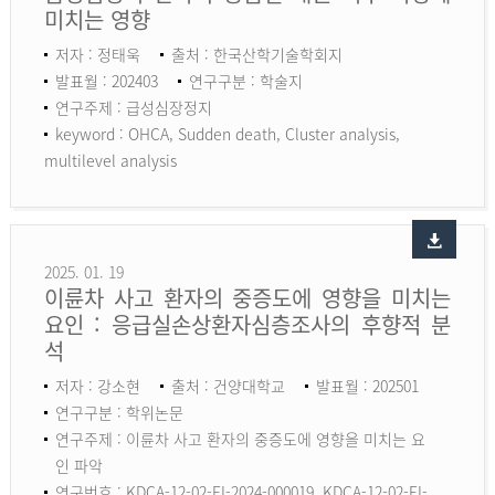
미치는 영향
저자 : 정태욱
출처 : 한국산학기술학회지
발표월 : 202403
연구구분 : 학술지
연구주제 : 급성심장정지
keyword :
OHCA, Sudden death, Cluster analysis,
multilevel analysis
2025. 01. 19
이륜차 사고 환자의 중증도에 영향을 미치는
요인 : 응급실손상환자심층조사의 후향적 분
석
저자 : 강소현
출처 : 건양대학교
발표월 : 202501
연구구분 : 학위논문
연구주제 : 이륜차 사고 환자의 중증도에 영향을 미치는 요
인 파악
연구번호 : KDCA-12-02-EI-2024-000019, KDCA-12-02-EI-