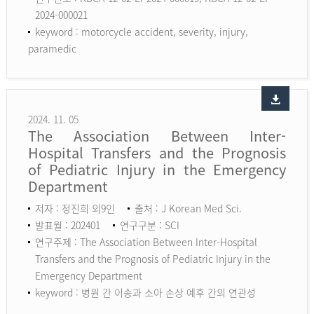
2024-000021
keyword :
motorcycle accident, severity, injury,
paramedic
2024. 11. 05
The Association Between Inter-
Hospital Transfers and the Prognosis
of Pediatric Injury in the Emergency
Department
저자 : 정진희 외9인
출처 : J Korean Med Sci.
발표월 : 202401
연구구분 : SCI
연구주제 : The Association Between Inter-Hospital
Transfers and the Prognosis of Pediatric Injury in the
Emergency Department
keyword :
병원 간 이송과 소아 손상 예후 간의 연관성