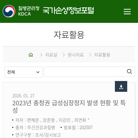
자료활용
홈
자료실
원시자료
자료활용
2026. 01. 27
2023년 충청권 급성심장정지 발생 현황 및 특
성
저자 : 편혜준 , 장준형 , 이강민 , 최연화 *
출처 : 주간건강과질병
발표월 : 202507
연구구분 : 조사/감시보고