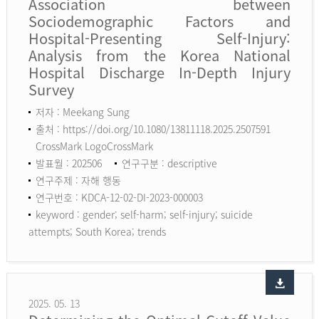
Association between
Sociodemographic Factors and
Hospital-Presenting Self-Injury:
Analysis from the Korea National
Hospital Discharge In-Depth Injury
Survey
저자 : Meekang Sung
출처 : https://doi.org/10.1080/13811118.2025.2507591
CrossMark LogoCrossMark
발표월 : 202506
연구구분 : descriptive
연구주제 : 자해 행동
연구번호 : KDCA-12-02-DI-2023-000003
keyword :
gender; self-harm; self-injury; suicide
attempts; South Korea; trends
2025. 05. 13