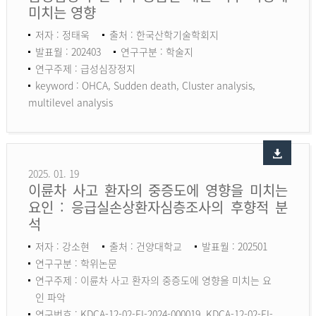
미치는 영향
저자 : 정태욱
출처 : 한국산학기술학회지
발표월 : 202403
연구구분 : 학술지
연구주제 : 급성심장정지
keyword :
OHCA, Sudden death, Cluster analysis,
multilevel analysis
2025. 01. 19
이륜차 사고 환자의 중증도에 영향을 미치는
요인 : 응급실손상환자심층조사의 후향적 분
석
저자 : 강소현
출처 : 건양대학교
발표월 : 202501
연구구분 : 학위논문
연구주제 : 이륜차 사고 환자의 중증도에 영향을 미치는 요
인 파악
연구번호 : KDCA-12-02-EI-2024-000019, KDCA-12-02-EI-