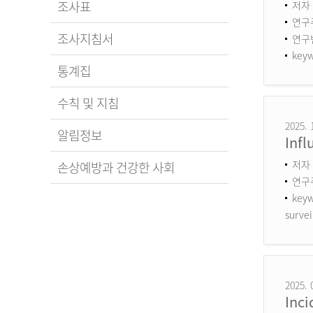
조사표
저자 
연구
조사지침서
연구번호
keyw
통계집
수칙 및 지침
2025. 
알림정보
Infl
저자 
손상예방과 건강한 사회
연구
keyw
survei
2025. 
Inci