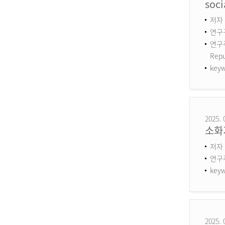
soci
저자 :
연구구
연구주제
Repu
keyw
2025. 
소화
저자 
연구
keyw
2025. 