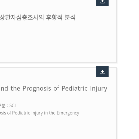
손상환자심층조사의 후향적 분석
nd the Prognosis of Pediatric Injury
 : SCI
is of Pediatric Injury in the Emergency