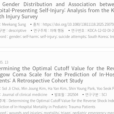
 Gender Distribution and Association betw
ital-Presenting Self-Injury: Analysis from the 
h Injury Survey
: Meekang Sung
출처 : https://doi.org/10.1080/13811118.2025.2507
 : descriptive
연구주제 : 자해 행동
연구번호 : KDCA-12-02-DI-2
ord :
gender; self-harm; self-injury; suicide attempts; South Korea; tr
05. 13
ermining the Optimal Cutoff Value for the Rev
sgow Coma Scale for the Prediction of In-Hosp
ents: A Retrospective Cohort Study
 Sol Ji Choi, Min Joung Kim, Ha Yan Kim, Shin Young Park, Yoo Seok
 Journal of clinical medicine
발표월 : 202504
연구구분 : SCI
 : Determining the Optimal Cutoff Value for the Reverse Shock Inde
iction of In-Hospital Mortality in Pediatric Trauma Patients
ord :
wounds and injuries; mortality; triage; pediatric emergency me