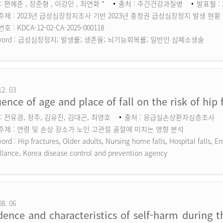
: 편혜준 , 장준형 , 이강민 , 최연화 *
출처 : 주간건강과질병
발표월 : 
주제 : 2023년 급성심장정지조사 기반 2023년 충청권 급성심장정지 발생 현황
 : KDCA-12-02-CA-2025-000118
ord :
급성심장정지; 발생률; 생존율; 뇌기능회복률; 일반인 심폐소생술
12. 03
uence of age and place of fall on the risk of hip 
: 전유경, 정주, 김유진, 김대곤, 최영호
출처 : 응급실손상환자심층조사
주제 : 연령 및 손상 장소가 노인 고관절 골절에 미치는 영향 분석
ord :
Hip fractures, Older adults, Nursing home falls, Hospital falls,
llance, Korea disease control and prevention agency
08. 06
dence and characteristics of self-harm during 