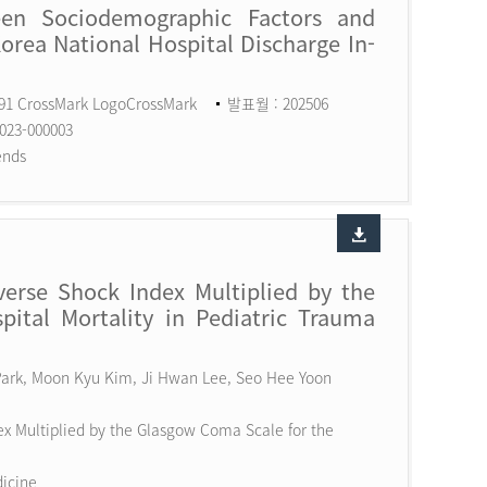
een Sociodemographic Factors and
Korea National Hospital Discharge In-
591 CrossMark LogoCrossMark
발표월 : 202506
023-000003
ends
erse Shock Index Multiplied by the
ital Mortality in Pediatric Trauma
 Park, Moon Kyu Kim, Ji Hwan Lee, Seo Hee Yoon
x Multiplied by the Glasgow Coma Scale for the
dicine