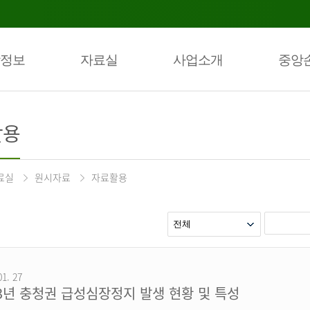
정보
자료실
사업소개
중앙
활용
료실
원시자료
자료활용
01. 27
23년 충청권 급성심장정지 발생 현황 및 특성