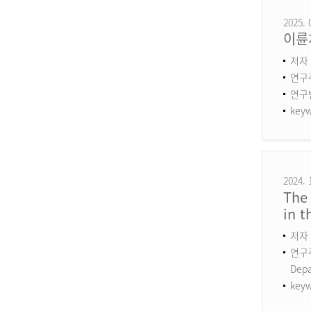
2025. 
이륜
저자 
연구
연구번호
keyw
2024. 
The 
in 
저자 
연구주제
Dep
keyw