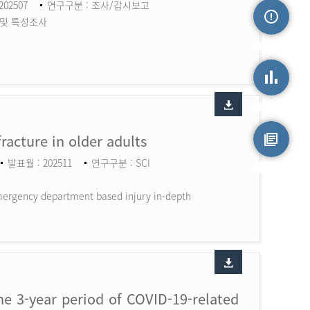
202507
연구구분 : 조사/감시보고
 및 특성조사
손상정보
손상통계
fracture in older adults
발표월 : 202511
연구구분 : SCI
원시자료
 Emergency department based injury in-depth
the 3-year period of COVID-19-related