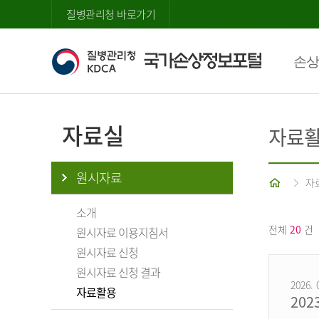
질병관리청 바로가기
손상
자료실
자료
원시자료
홈
자
소개
전체
20
건
원시자료 이용지침서
원시자료 신청
원시자료 신청 결과
2026. 
자료활용
20