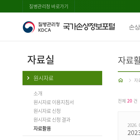
질병관리청 바로가기
손상
자료실
자료
원시자료
홈
자
소개
전체
20
건
원시자료 이용지침서
원시자료 신청
원시자료 신청 결과
2026. 
자료활용
20