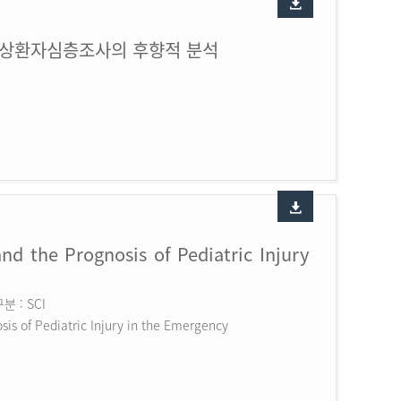
손상환자심층조사의 후향적 분석
nd the Prognosis of Pediatric Injury
 : SCI
is of Pediatric Injury in the Emergency