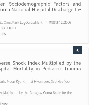
een Sociodemographic Factors and
Korea National Hospital Discharge In-
591 CrossMark LogoCrossMark
발표월 : 202506
023-000003
ends
erse Shock Index Multiplied by the
ital Mortality in Pediatric Trauma
 Park, Moon Kyu Kim, Ji Hwan Lee, Seo Hee Yoon
x Multiplied by the Glasgow Coma Scale for the
dicine