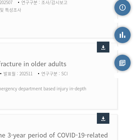
202507
연구구분 : 조사/감시보고
 및 특성조사
손상정보
손상통계
fracture in older adults
발표월 : 202511
연구구분 : SCI
원시자료
 Emergency department based injury in-depth
the 3-year period of COVID-19-related