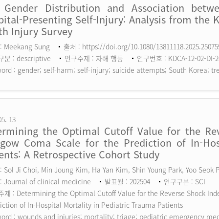
 Gender Distribution and Association betw
ital-Presenting Self-Injury: Analysis from the 
h Injury Survey
: Meekang Sung
출처 : https://doi.org/10.1080/13811118.2025.2507
 : descriptive
연구주제 : 자해 행동
연구번호 : KDCA-12-02-DI-2
ord :
gender; self-harm; self-injury; suicide attempts; South Korea; tr
05. 13
ermining the Optimal Cutoff Value for the Rev
sgow Coma Scale for the Prediction of In-Hosp
ents: A Retrospective Cohort Study
 Sol Ji Choi, Min Joung Kim, Ha Yan Kim, Shin Young Park, Yoo Seok
 Journal of clinical medicine
발표월 : 202504
연구구분 : SCI
 : Determining the Optimal Cutoff Value for the Reverse Shock Inde
iction of In-Hospital Mortality in Pediatric Trauma Patients
ord :
wounds and injuries; mortality; triage; pediatric emergency me