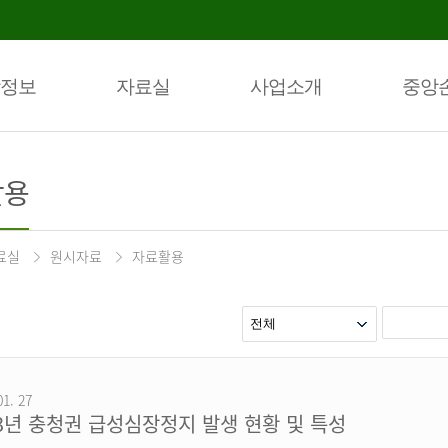
정보
자료실
사업소개
중앙
활용
료실
원시자료
자료활용
01. 27
23년 충청권 급성심장정지 발생 현황 및 특성