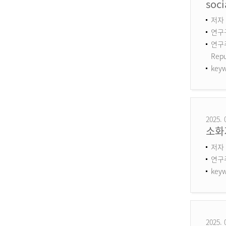
soci
저자 :
연구구
연구주제
Repu
keyw
2025. 
소화
저자 
연구
keyw
2025. 