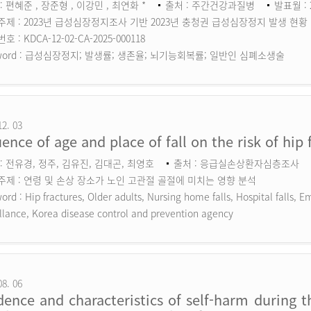
: 편혜준 , 장준형 , 이강민 , 최연화 *
출처 : 주간건강과질병
발표월 : 
주제 : 2023년 급성심장정지조사 기반 2023년 충청권 급성심장정지 발생 현황
 : KDCA-12-02-CA-2025-000118
ord :
급성심장정지; 발생률; 생존율; 뇌기능회복률; 일반인 심폐소생술
12. 03
uence of age and place of fall on the risk of hip 
: 전유경, 정주, 김유진, 김대곤, 최영호
출처 : 응급실손상환자심층조사
주제 : 연령 및 손상 장소가 노인 고관절 골절에 미치는 영향 분석
ord :
Hip fractures, Older adults, Nursing home falls, Hospital falls,
llance, Korea disease control and prevention agency
08. 06
dence and characteristics of self-harm during 