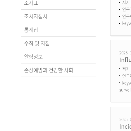
조사표
저자 
연구
조사지침서
연구번호
keyw
통계집
수칙 및 지침
2025. 
알림정보
Infl
저자 
손상예방과 건강한 사회
연구
keyw
survei
2025. 
Inci