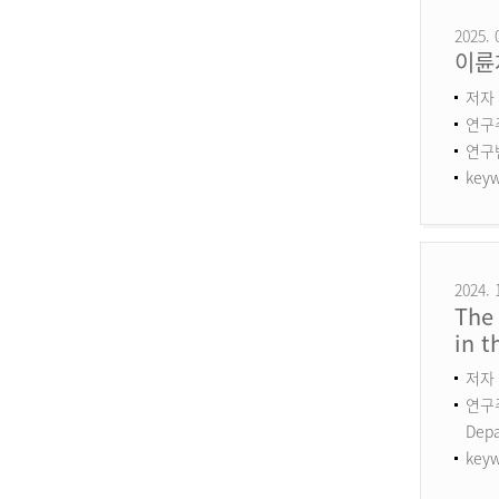
2025. 
이륜
저자 
연구
연구번호
keyw
2024. 
The 
in 
저자 
연구주제
Dep
keyw