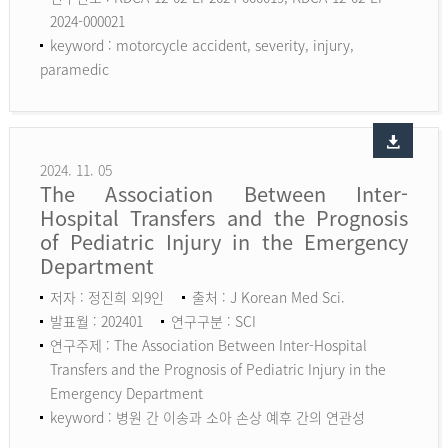
2024-000021
keyword :
motorcycle accident, severity, injury,
paramedic
2024. 11. 05
The Association Between Inter-
Hospital Transfers and the Prognosis
of Pediatric Injury in the Emergency
Department
저자 : 정진희 외9인
출처 : J Korean Med Sci.
발표월 : 202401
연구구분 : SCI
연구주제 : The Association Between Inter-Hospital
Transfers and the Prognosis of Pediatric Injury in the
Emergency Department
keyword :
병원 간 이송과 소아 손상 예후 간의 연관성