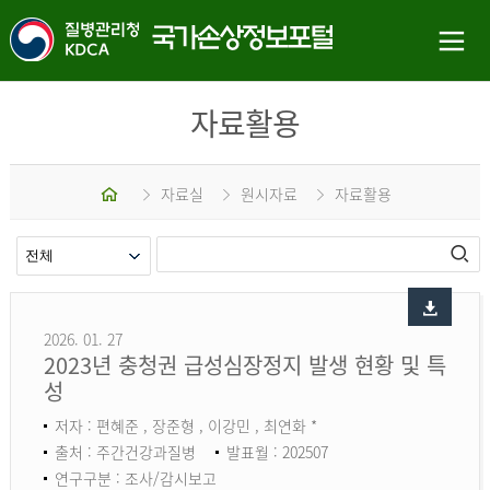
자료활용
홈
자료실
원시자료
자료활용
2026. 01. 27
2023년 충청권 급성심장정지 발생 현황 및 특
성
저자 : 편혜준 , 장준형 , 이강민 , 최연화 *
출처 : 주간건강과질병
발표월 : 202507
연구구분 : 조사/감시보고