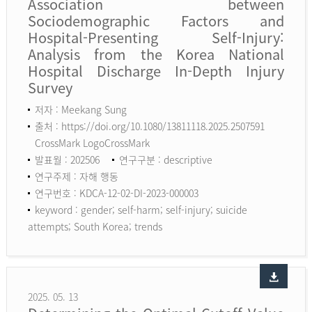
Association between
Sociodemographic Factors and
Hospital-Presenting Self-Injury:
Analysis from the Korea National
Hospital Discharge In-Depth Injury
Survey
저자 : Meekang Sung
출처 : https://doi.org/10.1080/13811118.2025.2507591
CrossMark LogoCrossMark
발표월 : 202506
연구구분 : descriptive
연구주제 : 자해 행동
연구번호 : KDCA-12-02-DI-2023-000003
keyword :
gender; self-harm; self-injury; suicide
attempts; South Korea; trends
2025. 05. 13