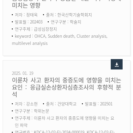
미치는 영향
저자 : 정태욱
출처 : 한국산학기술학회지
발표월 : 202403
연구구분 : 학술지
연구주제 : 급성심장정지
keyword :
OHCA, Sudden death, Cluster analysis,
multilevel analysis
2025. 01. 19
이륜차 사고 환자의 중증도에 영향을 미치는
요인 : 응급실손상환자심층조사의 후향적 분
석
저자 : 강소현
출처 : 건양대학교
발표월 : 202501
연구구분 : 학위논문
연구주제 : 이륜차 사고 환자의 중증도에 영향을 미치는 요
인 파악
연구번호 : KDCA-12-02-EI-2024-000019, KDCA-12-02-EI-