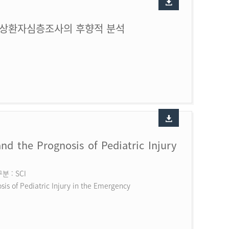
손상환자심층조사의 후향적 분석
nd the Prognosis of Pediatric Injury
 : SCI
is of Pediatric Injury in the Emergency