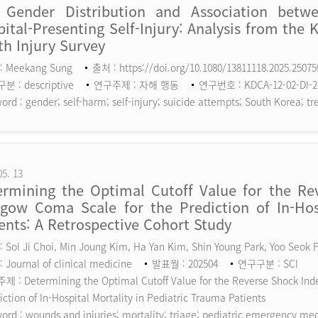
 Gender Distribution and Association betw
ital-Presenting Self-Injury: Analysis from the 
h Injury Survey
: Meekang Sung
출처 : https://doi.org/10.1080/13811118.2025.2507
 : descriptive
연구주제 : 자해 행동
연구번호 : KDCA-12-02-DI-2
ord :
gender; self-harm; self-injury; suicide attempts; South Korea; tr
05. 13
ermining the Optimal Cutoff Value for the Rev
sgow Coma Scale for the Prediction of In-Hosp
ents: A Retrospective Cohort Study
 Sol Ji Choi, Min Joung Kim, Ha Yan Kim, Shin Young Park, Yoo Seok
 Journal of clinical medicine
발표월 : 202504
연구구분 : SCI
 : Determining the Optimal Cutoff Value for the Reverse Shock Inde
iction of In-Hospital Mortality in Pediatric Trauma Patients
ord :
wounds and injuries; mortality; triage; pediatric emergency me