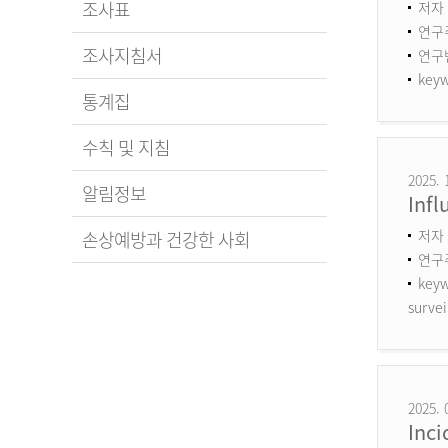
조사표
저자 
연구
조사지침서
연구번호
keyw
통계집
수칙 및 지침
2025. 
알림정보
Infl
저자 
손상예방과 건강한 사회
연구
keyw
survei
2025. 
Inci