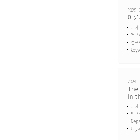
2025. 
이륜
저자 
연구
연구번호
keyw
2024. 
The 
in 
저자 
연구주제
Dep
keyw