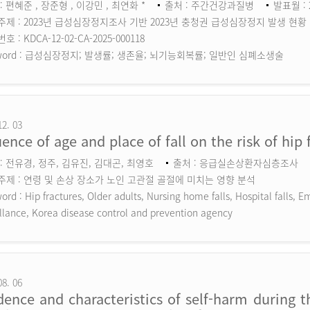
: 편혜준 , 장준형 , 이강민 , 최연화 *
출처 : 주간건강과질병
발표월 : 
주제 : 2023년 급성심장정지조사 기반 2023년 충청권 급성심장정지 발생 현황
 : KDCA-12-02-CA-2025-000118
ord :
급성심장정지; 발생률; 생존율; 뇌기능회복률; 일반인 심폐소생술
12. 03
uence of age and place of fall on the risk of hip 
: 전유경, 정주, 김유진, 김대곤, 최영호
출처 : 응급실손상환자심층조사
주제 : 연령 및 손상 장소가 노인 고관절 골절에 미치는 영향 분석
ord :
Hip fractures, Older adults, Nursing home falls, Hospital falls,
llance, Korea disease control and prevention agency
08. 06
dence and characteristics of self-harm during 