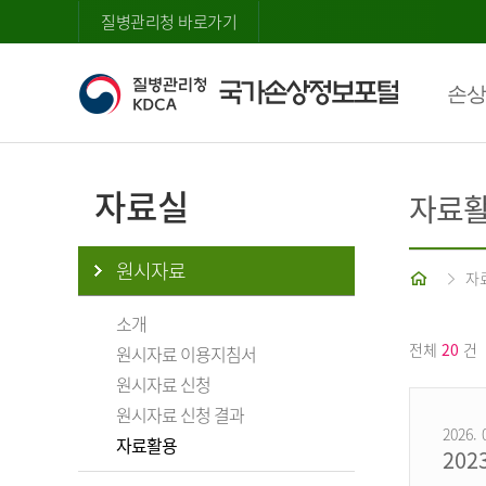
질병관리청 바로가기
손상
자료실
자료
원시자료
홈
자
소개
전체
20
건
원시자료 이용지침서
원시자료 신청
원시자료 신청 결과
2026. 
자료활용
20