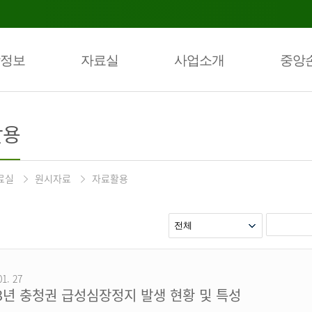
정보
자료실
사업소개
중앙
활용
료실
원시자료
자료활용
01. 27
23년 충청권 급성심장정지 발생 현황 및 특성