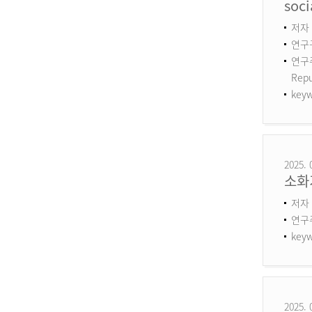
soci
저자 :
연구구
연구주제
Repu
keyw
2025. 
소화
저자 
연구
keyw
2025. 