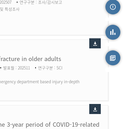
202507
연구구분 : 조사/감시보고
 및 특성조사
손상정보
손상통계
fracture in older adults
발표월 : 202511
연구구분 : SCI
원시자료
 Emergency department based injury in-depth
the 3-year period of COVID-19-related