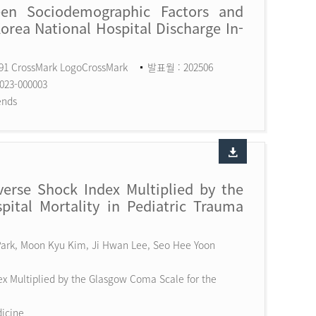
een Sociodemographic Factors and
Korea National Hospital Discharge In-
591 CrossMark LogoCrossMark
발표월 : 202506
023-000003
ends
erse Shock Index Multiplied by the
ital Mortality in Pediatric Trauma
 Park, Moon Kyu Kim, Ji Hwan Lee, Seo Hee Yoon
x Multiplied by the Glasgow Coma Scale for the
dicine