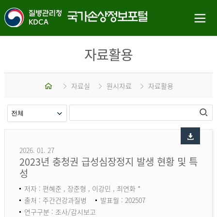
자료활용
홈
자료실
원시자료
자료활용
2026. 01. 27
2023년 충청권 급성심장정지 발생 현황 및 특
성
저자 : 편혜준 , 장준형 , 이강민 , 최연화 *
출처 : 주간건강과질병
발표월 : 202507
연구구분 : 조사/감시보고