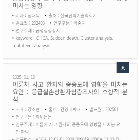
미치는 영향
저자 : 정태욱
출처 : 한국산학기술학회지
발표월 : 202403
연구구분 : 학술지
연구주제 : 급성심장정지
keyword :
OHCA, Sudden death, Cluster analysis,
multilevel analysis
2025. 01. 19
이륜차 사고 환자의 중증도에 영향을 미치는
요인 : 응급실손상환자심층조사의 후향적 분
석
저자 : 강소현
출처 : 건양대학교
발표월 : 202501
연구구분 : 학위논문
연구주제 : 이륜차 사고 환자의 중증도에 영향을 미치는 요
인 파악
연구번호 : KDCA-12-02-EI-2024-000019, KDCA-12-02-EI-