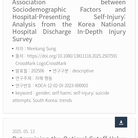
Association between
Sociodemographic Factors and
Hospital-Presenting Self-Injury:
Analysis from the Korea National
Hospital Discharge In-Depth Injury
Survey
저자 : Meekang Sung
출처 : https://doi.org/10.1080/13811118.2025.2507591
CrossMark LogoCrossMark
발표월 : 202506
연구구분 : descriptive
연구주제 : 자해 행동
연구번호 : KDCA-12-02-DI-2023-000003
keyword :
gender; self-harm; self-injury; suicide
attempts; South Korea; trends
2025. 05. 13