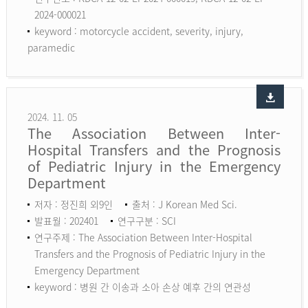
2024-000021
keyword :
motorcycle accident, severity, injury,
paramedic
2024. 11. 05
The Association Between Inter-
Hospital Transfers and the Prognosis
of Pediatric Injury in the Emergency
Department
저자 : 정진희 외9인
출처 : J Korean Med Sci.
발표월 : 202401
연구구분 : SCI
연구주제 : The Association Between Inter-Hospital
Transfers and the Prognosis of Pediatric Injury in the
Emergency Department
keyword :
병원 간 이송과 소아 손상 예후 간의 연관성