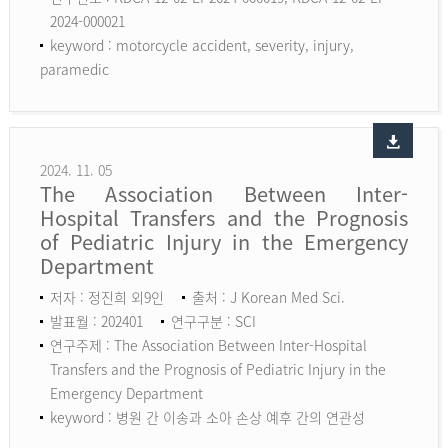
2024-000021
keyword :
motorcycle accident, severity, injury,
paramedic
2024. 11. 05
The Association Between Inter-
Hospital Transfers and the Prognosis
of Pediatric Injury in the Emergency
Department
저자 : 정진희 외9인
출처 : J Korean Med Sci.
발표월 : 202401
연구구분 : SCI
연구주제 : The Association Between Inter-Hospital
Transfers and the Prognosis of Pediatric Injury in the
Emergency Department
keyword :
병원 간 이송과 소아 손상 예후 간의 연관성