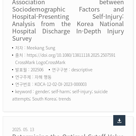
Association between
Sociodemographic Factors and
Hospital-Presenting Self-Injury:
Analysis from the Korea National
Hospital Discharge In-Depth Injury
Survey
저자 : Meekang Sung
출처 : https://doi.org/10.1080/13811118.2025.2507591
CrossMark LogoCrossMark
발표월 : 202506
연구구분 : descriptive
연구주제 : 자해 행동
연구번호 : KDCA-12-02-DI-2023-000003
keyword :
gender; self-harm; self-injury; suicide
attempts; South Korea; trends
2025. 05. 13