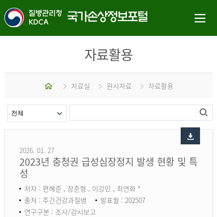
자료활용
홈
자료실
원시자료
자료활용
2026. 01. 27
2023년 충청권 급성심장정지 발생 현황 및 특
성
저자 : 편혜준 , 장준형 , 이강민 , 최연화 *
출처 : 주간건강과질병
발표월 : 202507
연구구분 : 조사/감시보고