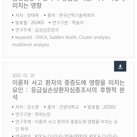
미치는 영향
저자 : 정태욱
출처 : 한국산학기술학회지
발표월 : 202403
연구구분 : 학술지
연구주제 : 급성심장정지
keyword :
OHCA, Sudden death, Cluster analysis,
multilevel analysis
2025. 01. 19
이륜차 사고 환자의 중증도에 영향을 미치는
요인 : 응급실손상환자심층조사의 후향적 분
석
저자 : 강소현
출처 : 건양대학교
발표월 : 202501
연구구분 : 학위논문
연구주제 : 이륜차 사고 환자의 중증도에 영향을 미치는 요
인 파악
연구번호 : KDCA-12-02-EI-2024-000019, KDCA-12-02-EI-