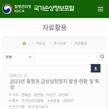
자료활용
홈
자료실
원시자료
자료활용
2026. 01. 27
2023년 충청권 급성심장정지 발생 현황 및 특
성
저자 : 편혜준 , 장준형 , 이강민 , 최연화 *
출처 : 주간건강과질병
발표월 : 202507
연구구분 : 조사/감시보고