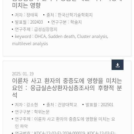
미치는 영향
저자 : 정태욱
출처 : 한국산학기술학회지
발표월 : 202403
연구구분 : 학술지
연구주제 : 급성심장정지
keyword :
OHCA, Sudden death, Cluster analysis,
multilevel analysis
2025. 01. 19
이륜차 사고 환자의 중증도에 영향을 미치는
요인 : 응급실손상환자심층조사의 후향적 분
석
저자 : 강소현
출처 : 건양대학교
발표월 : 202501
연구구분 : 학위논문
연구주제 : 이륜차 사고 환자의 중증도에 영향을 미치는 요
인 파악
연구번호 : KDCA-12-02-EI-2024-000019, KDCA-12-02-EI-