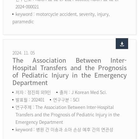
2024-000021
keyword :
motorcycle accident, severity, injury,
paramedic
2024. 11. 05
The Association Between Inter-
Hospital Transfers and the Prognosis
of Pediatric Injury in the Emergency
Department
저자 : 정진희 외9인
출처 : J Korean Med Sci.
발표월 : 202401
연구구분 : SCI
연구주제 : The Association Between Inter-Hospital
Transfers and the Prognosis of Pediatric Injury in the
Emergency Department
keyword :
병원 간 이송과 소아 손상 예후 간의 연관성