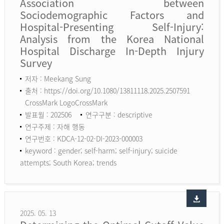
Association between
Sociodemographic Factors and
Hospital-Presenting Self-Injury:
Analysis from the Korea National
Hospital Discharge In-Depth Injury
Survey
저자 : Meekang Sung
출처 : https://doi.org/10.1080/13811118.2025.2507591
CrossMark LogoCrossMark
발표월 : 202506
연구구분 : descriptive
연구주제 : 자해 행동
연구번호 : KDCA-12-02-DI-2023-000003
keyword :
gender; self-harm; self-injury; suicide
attempts; South Korea; trends
2025. 05. 13