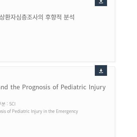
손상환자심층조사의 후향적 분석
nd the Prognosis of Pediatric Injury
 : SCI
is of Pediatric Injury in the Emergency