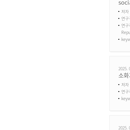
soci
저자 :
연구구
연구주제
Repu
keyw
2025. 
소화
저자 
연구
keyw
2025. 