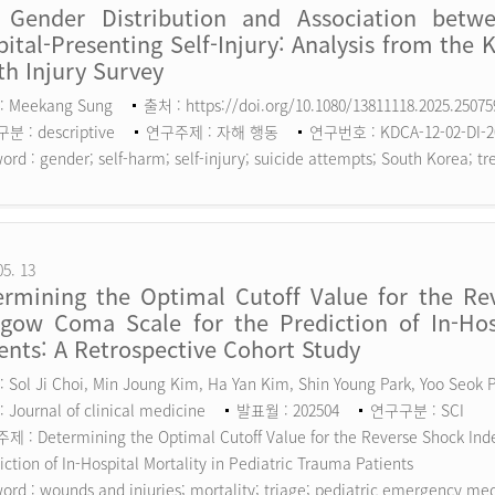
 Gender Distribution and Association betw
ital-Presenting Self-Injury: Analysis from the 
h Injury Survey
: Meekang Sung
출처 : https://doi.org/10.1080/13811118.2025.2507
 : descriptive
연구주제 : 자해 행동
연구번호 : KDCA-12-02-DI-2
ord :
gender; self-harm; self-injury; suicide attempts; South Korea; tr
05. 13
ermining the Optimal Cutoff Value for the Rev
sgow Coma Scale for the Prediction of In-Hosp
ents: A Retrospective Cohort Study
 Sol Ji Choi, Min Joung Kim, Ha Yan Kim, Shin Young Park, Yoo Seok
 Journal of clinical medicine
발표월 : 202504
연구구분 : SCI
 : Determining the Optimal Cutoff Value for the Reverse Shock Inde
iction of In-Hospital Mortality in Pediatric Trauma Patients
ord :
wounds and injuries; mortality; triage; pediatric emergency me