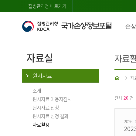
질병관리청 바로가기
손상
자료실
자료
원시자료
홈
자
소개
전체
20
건
원시자료 이용지침서
원시자료 신청
원시자료 신청 결과
2026. 
자료활용
20