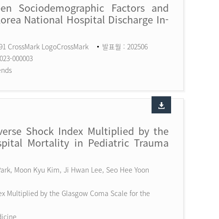
een Sociodemographic Factors and
Korea National Hospital Discharge In-
591 CrossMark LogoCrossMark
발표월 : 202506
023-000003
ends
erse Shock Index Multiplied by the
ital Mortality in Pediatric Trauma
 Park, Moon Kyu Kim, Ji Hwan Lee, Seo Hee Yoon
x Multiplied by the Glasgow Coma Scale for the
dicine