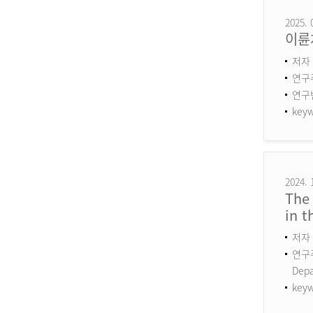
2025. 
이륜
저자 
연구
연구번호
keyw
2024. 
The 
in 
저자 
연구주제
Dep
keyw