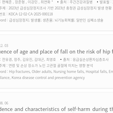
: 편혜준 , 장준형 , 이강민 , 최연화 *
출처 : 주간건강과질병
발표월 : 
주제 : 2023년 급성심장정지조사 기반 2023년 충청권 급성심장정지 발생 현황
 : KDCA-12-02-CA-2025-000118
ord :
급성심장정지; 발생률; 생존율; 뇌기능회복률; 일반인 심폐소생술
12. 03
uence of age and place of fall on the risk of hip 
: 전유경, 정주, 김유진, 김대곤, 최영호
출처 : 응급실손상환자심층조사
주제 : 연령 및 손상 장소가 노인 고관절 골절에 미치는 영향 분석
ord :
Hip fractures, Older adults, Nursing home falls, Hospital falls,
llance, Korea disease control and prevention agency
08. 06
dence and characteristics of self-harm during 