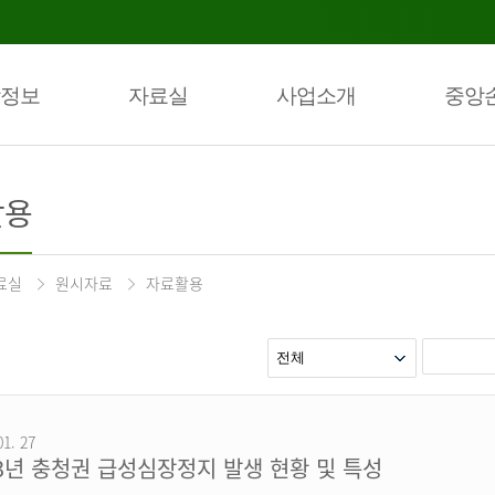
정보
자료실
사업소개
중앙
활용
료실
원시자료
자료활용
01. 27
23년 충청권 급성심장정지 발생 현황 및 특성