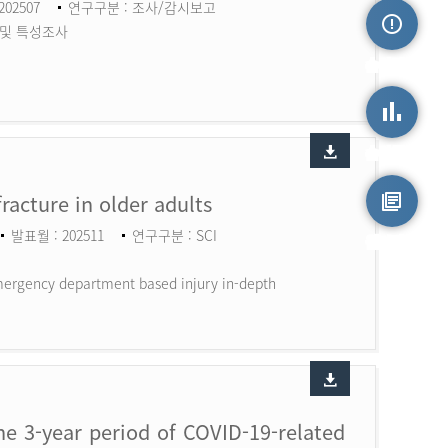
202507
연구구분 : 조사/감시보고
 및 특성조사
손상정보
손상통계
fracture in older adults
발표월 : 202511
연구구분 : SCI
원시자료
 Emergency department based injury in-depth
the 3-year period of COVID-19-related