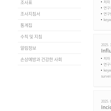
조사표
저자 
연구
조사지침서
연구번호
keyw
통계집
수칙 및 지침
2025. 
알림정보
Infl
저자 
손상예방과 건강한 사회
연구
keyw
survei
2025. 
Inci