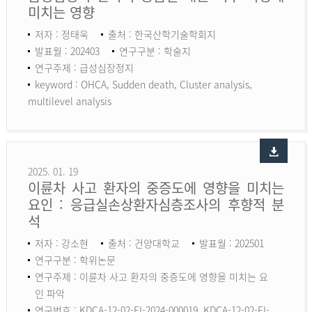
미치는 영향
저자 : 정태욱
출처 : 한국산학기술학회지
발표월 : 202403
연구구분 : 학술지
연구주제 : 급성심장정지
keyword :
OHCA, Sudden death, Cluster analysis,
multilevel analysis
2025. 01. 19
이륜차 사고 환자의 중증도에 영향을 미치는
요인 : 응급실손상환자심층조사의 후향적 분
석
저자 : 강소현
출처 : 건양대학교
발표월 : 202501
연구구분 : 학위논문
연구주제 : 이륜차 사고 환자의 중증도에 영향을 미치는 요
인 파악
연구번호 : KDCA-12-02-EI-2024-000019, KDCA-12-02-EI-