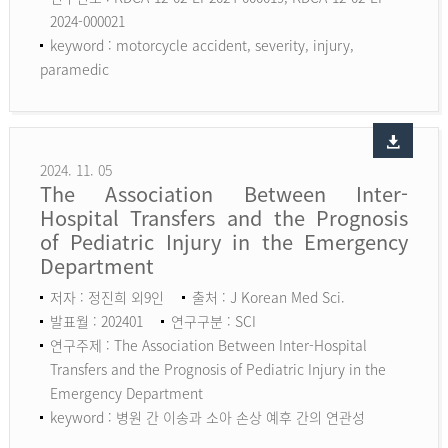
2024-000021
keyword :
motorcycle accident, severity, injury,
paramedic
2024. 11. 05
The Association Between Inter-
Hospital Transfers and the Prognosis
of Pediatric Injury in the Emergency
Department
저자 : 정진희 외9인
출처 : J Korean Med Sci.
발표월 : 202401
연구구분 : SCI
연구주제 : The Association Between Inter-Hospital
Transfers and the Prognosis of Pediatric Injury in the
Emergency Department
keyword :
병원 간 이송과 소아 손상 예후 간의 연관성