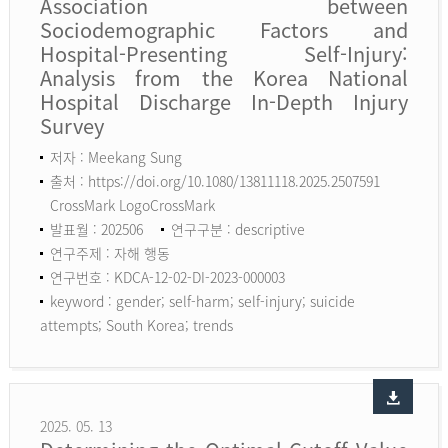
Association between
Sociodemographic Factors and
Hospital-Presenting Self-Injury:
Analysis from the Korea National
Hospital Discharge In-Depth Injury
Survey
저자 : Meekang Sung
출처 : https://doi.org/10.1080/13811118.2025.2507591
CrossMark LogoCrossMark
발표월 : 202506
연구구분 : descriptive
연구주제 : 자해 행동
연구번호 : KDCA-12-02-DI-2023-000003
keyword :
gender; self-harm; self-injury; suicide
attempts; South Korea; trends
2025. 05. 13