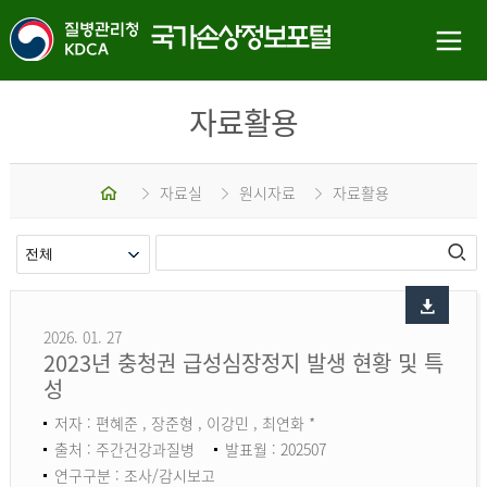
자료활용
홈
자료실
원시자료
자료활용
2026. 01. 27
2023년 충청권 급성심장정지 발생 현황 및 특
성
저자 : 편혜준 , 장준형 , 이강민 , 최연화 *
출처 : 주간건강과질병
발표월 : 202507
연구구분 : 조사/감시보고