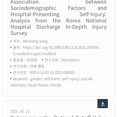
Association between
Sociodemographic Factors and
Hospital-Presenting Self-Injury:
Analysis from the Korea National
Hospital Discharge In-Depth Injury
Survey
저자 : Meekang Sung
출처 : https://doi.org/10.1080/13811118.2025.2507591
CrossMark LogoCrossMark
발표월 : 202506
연구구분 : descriptive
연구주제 : 자해 행동
연구번호 : KDCA-12-02-DI-2023-000003
keyword :
gender; self-harm; self-injury; suicide
attempts; South Korea; trends
2025. 05. 13