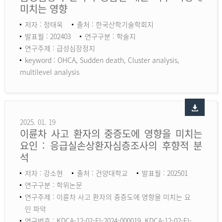
미치는 영향
저자 : 정태욱
출처 : 한국산학기술학회지
발표월 : 202403
연구구분 : 학술지
연구주제 : 급성심장정지
keyword :
OHCA, Sudden death, Cluster analysis,
multilevel analysis
2025. 01. 19
이륜차 사고 환자의 중증도에 영향을 미치는
요인 : 응급실손상환자심층조사의 후향적 분
석
저자 : 강소현
출처 : 건양대학교
발표월 : 202501
연구구분 : 학위논문
연구주제 : 이륜차 사고 환자의 중증도에 영향을 미치는 요
인 파악
연구번호 : KDCA-12-02-EI-2024-000019, KDCA-12-02-EI-