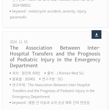
2024-000021
keyword :
motorcycle accident, severity, injury,
paramedic
2024. 11. 05
The Association Between Inter-
Hospital Transfers and the Prognosis
of Pediatric Injury in the Emergency
Department
저자 : 정진희 외9인
출처 : J Korean Med Sci.
발표월 : 202401
연구구분 : SCI
연구주제 : The Association Between Inter-Hospital
Transfers and the Prognosis of Pediatric Injury in the
Emergency Department
keyword :
병원 간 이송과 소아 손상 예후 간의 연관성