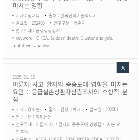
미치는 영향
저자 : 정태욱
출처 : 한국산학기술학회지
발표월 : 202403
연구구분 : 학술지
연구주제 : 급성심장정지
keyword :
OHCA, Sudden death, Cluster analysis,
multilevel analysis
2025. 01. 19
이륜차 사고 환자의 중증도에 영향을 미치는
요인 : 응급실손상환자심층조사의 후향적 분
석
저자 : 강소현
출처 : 건양대학교
발표월 : 202501
연구구분 : 학위논문
연구주제 : 이륜차 사고 환자의 중증도에 영향을 미치는 요
인 파악
연구번호 : KDCA-12-02-EI-2024-000019, KDCA-12-02-EI-