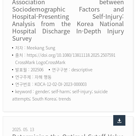
Association between
Sociodemographic Factors and
Hospital-Presenting Self-Injury:
Analysis from the Korea National
Hospital Discharge In-Depth Injury
Survey
저자 : Meekang Sung
출처 : https://doi.org/10.1080/13811118.2025.2507591
CrossMark LogoCrossMark
발표월 : 202506
연구구분 : descriptive
연구주제 : 자해 행동
연구번호 : KDCA-12-02-DI-2023-000003
keyword :
gender; self-harm; self-injury; suicide
attempts; South Korea; trends
2025. 05. 13