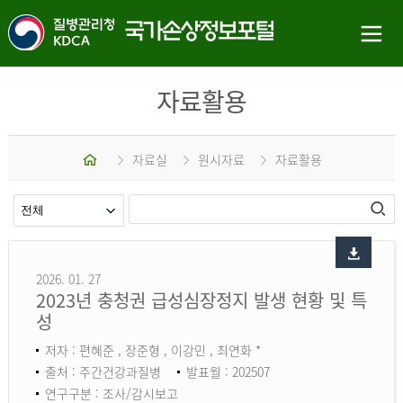
자료활용
홈
자료실
원시자료
자료활용
2026. 01. 27
2023년 충청권 급성심장정지 발생 현황 및 특
성
저자 : 편혜준 , 장준형 , 이강민 , 최연화 *
출처 : 주간건강과질병
발표월 : 202507
연구구분 : 조사/감시보고