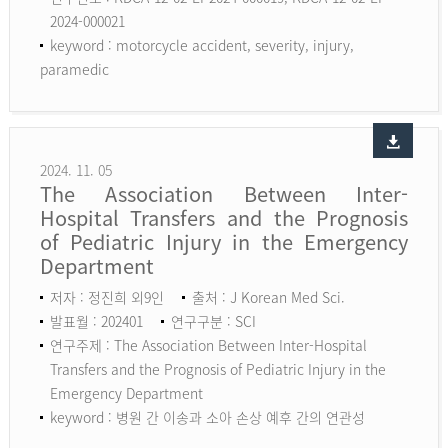
2024-000021
keyword :
motorcycle accident, severity, injury,
paramedic
2024. 11. 05
The Association Between Inter-
Hospital Transfers and the Prognosis
of Pediatric Injury in the Emergency
Department
저자 : 정진희 외9인
출처 : J Korean Med Sci.
발표월 : 202401
연구구분 : SCI
연구주제 : The Association Between Inter-Hospital
Transfers and the Prognosis of Pediatric Injury in the
Emergency Department
keyword :
병원 간 이송과 소아 손상 예후 간의 연관성