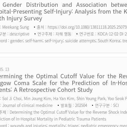
 Gender Distribution and Association betw
ital-Presenting Self-Injury: Analysis from the 
h Injury Survey
: Meekang Sung
출처 : https://doi.org/10.1080/13811118.2025.2507
 : descriptive
연구주제 : 자해 행동
연구번호 : KDCA-12-02-DI-2
ord :
gender; self-harm; self-injury; suicide attempts; South Korea; tr
05. 13
ermining the Optimal Cutoff Value for the Rev
sgow Coma Scale for the Prediction of In-Hosp
ents: A Retrospective Cohort Study
 Sol Ji Choi, Min Joung Kim, Ha Yan Kim, Shin Young Park, Yoo Seok
 Journal of clinical medicine
발표월 : 202504
연구구분 : SCI
 : Determining the Optimal Cutoff Value for the Reverse Shock Inde
iction of In-Hospital Mortality in Pediatric Trauma Patients
ord :
wounds and injuries; mortality; triage; pediatric emergency me