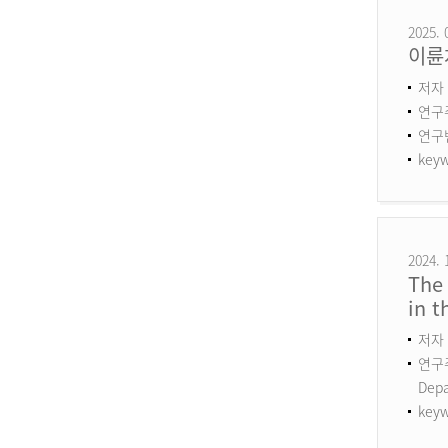
2025. 
이륜
저자 
연구
연구번호
keyw
2024. 
The 
in 
저자 
연구주제
Dep
keyw