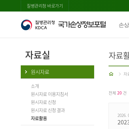
질병관리청 바로가기
손상
자료실
자료
원시자료
홈
자
소개
전체
20
건
원시자료 이용지침서
원시자료 신청
원시자료 신청 결과
2026. 
자료활용
20