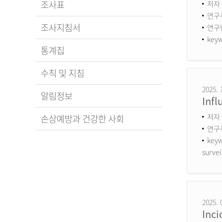
조사표
저자 
연구
조사지침서
연구번호
keyw
통계집
수칙 및 지침
2025. 
알림정보
Infl
저자 
손상예방과 건강한 사회
연구
keyw
survei
2025. 
Inci