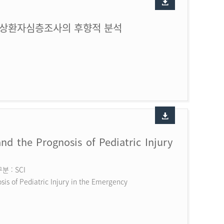
손상환자심층조사의 후향적 분석
nd the Prognosis of Pediatric Injury
 : SCI
is of Pediatric Injury in the Emergency