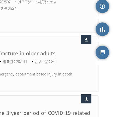
202507
연구구분 : 조사/감시보고
 및 특성조사
손상정보
손상통계
fracture in older adults
발표월 : 202511
연구구분 : SCI
원시자료
 Emergency department based injury in-depth
the 3-year period of COVID-19-related