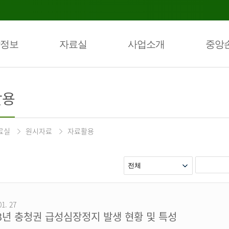
정보
자료실
사업소개
중앙
활용
료실
원시자료
자료활용
01. 27
23년 충청권 급성심장정지 발생 현황 및 특성