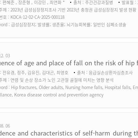
: 편혜준 , 장준형 , 이강민 , 최연화 *
출처 : 주간건강과질병
발표월 : 
주제 : 2023년 급성심장정지조사 기반 2023년 충청권 급성심장정지 발생 현황
 : KDCA-12-02-CA-2025-000118
ord :
급성심장정지; 발생률; 생존율; 뇌기능회복률; 일반인 심폐소생술
12. 03
uence of age and place of fall on the risk of hip 
: 전유경, 정주, 김유진, 김대곤, 최영호
출처 : 응급실손상환자심층조사
주제 : 연령 및 손상 장소가 노인 고관절 골절에 미치는 영향 분석
ord :
Hip fractures, Older adults, Nursing home falls, Hospital falls,
llance, Korea disease control and prevention agency
08. 06
dence and characteristics of self-harm during 