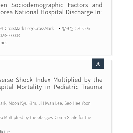
een Sociodemographic Factors and
Korea National Hospital Discharge In-
591 CrossMark LogoCrossMark
발표월 : 202506
023-000003
ends
erse Shock Index Multiplied by the
ital Mortality in Pediatric Trauma
 Park, Moon Kyu Kim, Ji Hwan Lee, Seo Hee Yoon
x Multiplied by the Glasgow Coma Scale for the
dicine