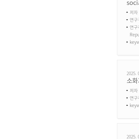
soci
저자 :
연구구
연구주제
Repu
keyw
2025. 
소화
저자 
연구
keyw
2025. 