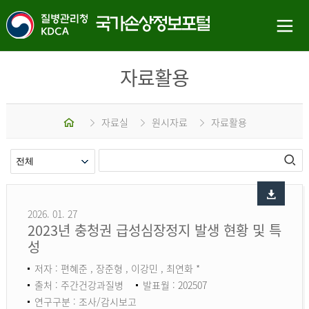
자료활용
홈
자료실
원시자료
자료활용
2026. 01. 27
2023년 충청권 급성심장정지 발생 현황 및 특
성
저자 : 편혜준 , 장준형 , 이강민 , 최연화 *
출처 : 주간건강과질병
발표월 : 202507
연구구분 : 조사/감시보고