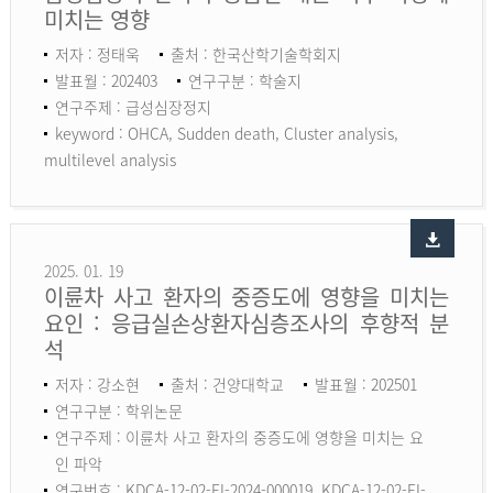
미치는 영향
저자 : 정태욱
출처 : 한국산학기술학회지
발표월 : 202403
연구구분 : 학술지
연구주제 : 급성심장정지
keyword :
OHCA, Sudden death, Cluster analysis,
multilevel analysis
2025. 01. 19
이륜차 사고 환자의 중증도에 영향을 미치는
요인 : 응급실손상환자심층조사의 후향적 분
석
저자 : 강소현
출처 : 건양대학교
발표월 : 202501
연구구분 : 학위논문
연구주제 : 이륜차 사고 환자의 중증도에 영향을 미치는 요
인 파악
연구번호 : KDCA-12-02-EI-2024-000019, KDCA-12-02-EI-