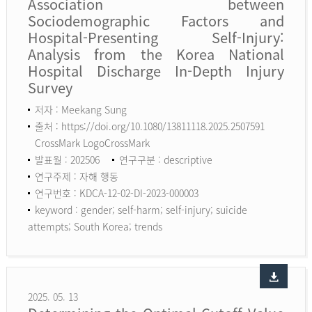
Association between
Sociodemographic Factors and
Hospital-Presenting Self-Injury:
Analysis from the Korea National
Hospital Discharge In-Depth Injury
Survey
저자 : Meekang Sung
출처 : https://doi.org/10.1080/13811118.2025.2507591
CrossMark LogoCrossMark
발표월 : 202506
연구구분 : descriptive
연구주제 : 자해 행동
연구번호 : KDCA-12-02-DI-2023-000003
keyword :
gender; self-harm; self-injury; suicide
attempts; South Korea; trends
2025. 05. 13