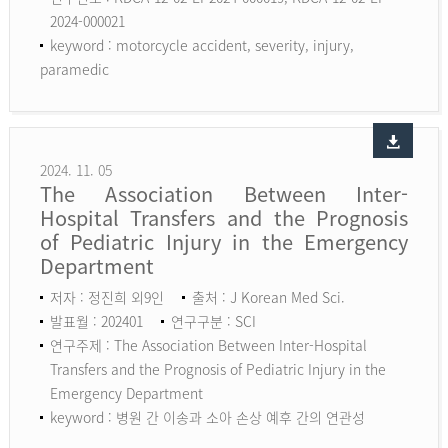
2024-000021
keyword :
motorcycle accident, severity, injury,
paramedic
2024. 11. 05
The Association Between Inter-
Hospital Transfers and the Prognosis
of Pediatric Injury in the Emergency
Department
저자 : 정진희 외9인
출처 : J Korean Med Sci.
발표월 : 202401
연구구분 : SCI
연구주제 : The Association Between Inter-Hospital
Transfers and the Prognosis of Pediatric Injury in the
Emergency Department
keyword :
병원 간 이송과 소아 손상 예후 간의 연관성