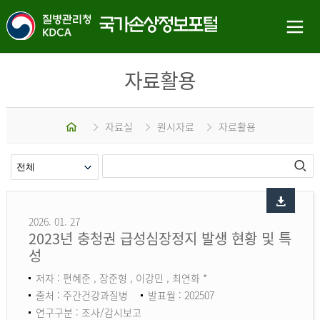
자료활용
홈
자료실
원시자료
자료활용
2026. 01. 27
2023년 충청권 급성심장정지 발생 현황 및 특
성
저자 : 편혜준 , 장준형 , 이강민 , 최연화 *
출처 : 주간건강과질병
발표월 : 202507
연구구분 : 조사/감시보고