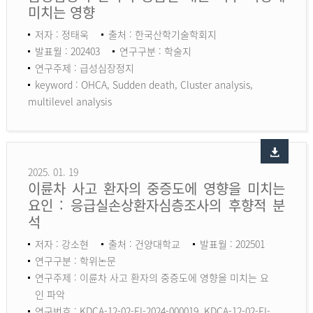
미치는 영향
저자 : 정태욱
출처 : 한국산학기술학회지
발표월 : 202403
연구구분 : 학술지
연구주제 : 급성심장정지
keyword :
OHCA, Sudden death, Cluster analysis,
multilevel analysis
2025. 01. 19
이륜차 사고 환자의 중증도에 영향을 미치는
요인 : 응급실손상환자심층조사의 후향적 분
석
저자 : 강소현
출처 : 건양대학교
발표월 : 202501
연구구분 : 학위논문
연구주제 : 이륜차 사고 환자의 중증도에 영향을 미치는 요
인 파악
연구번호 : KDCA-12-02-EI-2024-000019, KDCA-12-02-EI-