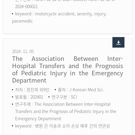
2024-000021
keyword :
motorcycle accident, severity, injury,
paramedic
2024. 11. 05
The Association Between Inter-
Hospital Transfers and the Prognosis
of Pediatric Injury in the Emergency
Department
저자 : 정진희 외9인
출처 : J Korean Med Sci.
발표월 : 202401
연구구분 : SCI
연구주제 : The Association Between Inter-Hospital
Transfers and the Prognosis of Pediatric Injury in the
Emergency Department
keyword :
병원 간 이송과 소아 손상 예후 간의 연관성