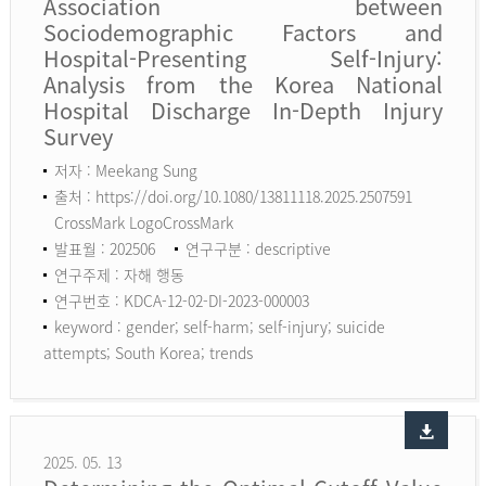
Association between
Sociodemographic Factors and
Hospital-Presenting Self-Injury:
Analysis from the Korea National
Hospital Discharge In-Depth Injury
Survey
저자 : Meekang Sung
출처 : https://doi.org/10.1080/13811118.2025.2507591
CrossMark LogoCrossMark
발표월 : 202506
연구구분 : descriptive
연구주제 : 자해 행동
연구번호 : KDCA-12-02-DI-2023-000003
keyword :
gender; self-harm; self-injury; suicide
attempts; South Korea; trends
2025. 05. 13