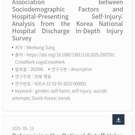
Association between
Sociodemographic Factors and
Hospital-Presenting Self-Injury:
Analysis from the Korea National
Hospital Discharge In-Depth Injury
Survey
저자 : Meekang Sung
출처 : https://doi.org/10.1080/13811118.2025.2507591
CrossMark LogoCrossMark
발표월 : 202506
연구구분 : descriptive
연구주제 : 자해 행동
연구번호 : KDCA-12-02-DI-2023-000003
keyword :
gender; self-harm; self-injury; suicide
attempts; South Korea; trends
2025. 05. 13