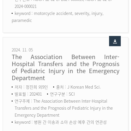
2024-000021
keyword :
motorcycle accident, severity, injury,
paramedic
2024. 11. 05
The Association Between Inter-
Hospital Transfers and the Prognosis
of Pediatric Injury in the Emergency
Department
저자 : 정진희 외9인
출처 : J Korean Med Sci.
발표월 : 202401
연구구분 : SCI
연구주제 : The Association Between Inter-Hospital
Transfers and the Prognosis of Pediatric Injury in the
Emergency Department
keyword :
병원 간 이송과 소아 손상 예후 간의 연관성