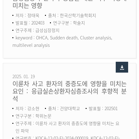
미치는 영향
저자 : 정태욱
출처 : 한국산학기술학회지
발표월 : 202403
연구구분 : 학술지
연구주제 : 급성심장정지
keyword :
OHCA, Sudden death, Cluster analysis,
multilevel analysis
2025. 01. 19
이륜차 사고 환자의 중증도에 영향을 미치는
요인 : 응급실손상환자심층조사의 후향적 분
석
저자 : 강소현
출처 : 건양대학교
발표월 : 202501
연구구분 : 학위논문
연구주제 : 이륜차 사고 환자의 중증도에 영향을 미치는 요
인 파악
연구번호 : KDCA-12-02-EI-2024-000019, KDCA-12-02-EI-