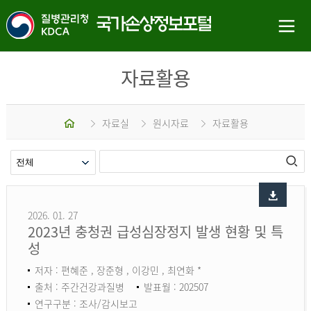
자료활용
홈
자료실
원시자료
자료활용
2026. 01. 27
2023년 충청권 급성심장정지 발생 현황 및 특
성
저자 : 편혜준 , 장준형 , 이강민 , 최연화 *
출처 : 주간건강과질병
발표월 : 202507
연구구분 : 조사/감시보고