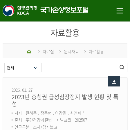
자료활용
홈
자료실
원시자료
자료활용
2026. 01. 27
2023년 충청권 급성심장정지 발생 현황 및 특
성
저자 : 편혜준 , 장준형 , 이강민 , 최연화 *
출처 : 주간건강과질병
발표월 : 202507
연구구분 : 조사/감시보고