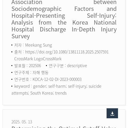
Association between
Sociodemographic Factors and
Hospital-Presenting Self-Injury:
Analysis from the Korea National
Hospital Discharge In-Depth Injury
Survey
저자 : Meekang Sung
출처 : https://doi.org/10.1080/13811118.2025.2507591
CrossMark LogoCrossMark
발표월 : 202506
연구구분 : descriptive
연구주제 : 자해 행동
연구번호 : KDCA-12-02-DI-2023-000003
keyword :
gender; self-harm; self-injury; suicide
attempts; South Korea; trends
2025. 05. 13