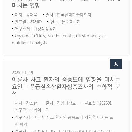
미치는 영향
저자 : 정태욱
출처 : 한국산학기술학회지
발표월 : 202403
연구구분 : 학술지
연구주제 : 급성심장정지
keyword :
OHCA, Sudden death, Cluster analysis,
multilevel analysis
2025. 01. 19
이륜차 사고 환자의 중증도에 영향을 미치는
요인 : 응급실손상환자심층조사의 후향적 분
석
저자 : 강소현
출처 : 건양대학교
발표월 : 202501
연구구분 : 학위논문
연구주제 : 이륜차 사고 환자의 중증도에 영향을 미치는 요
인 파악
연구번호 : KDCA-12-02-EI-2024-000019, KDCA-12-02-EI-