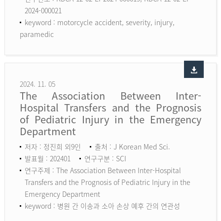
2024-000021
keyword :
motorcycle accident, severity, injury,
paramedic
2024. 11. 05
The Association Between Inter-
Hospital Transfers and the Prognosis
of Pediatric Injury in the Emergency
Department
저자 : 정진희 외9인
출처 : J Korean Med Sci.
발표월 : 202401
연구구분 : SCI
연구주제 : The Association Between Inter-Hospital
Transfers and the Prognosis of Pediatric Injury in the
Emergency Department
keyword :
병원 간 이송과 소아 손상 예후 간의 연관성