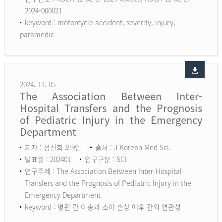
2024-000021
keyword :
motorcycle accident, severity, injury,
paramedic
2024. 11. 05
The Association Between Inter-
Hospital Transfers and the Prognosis
of Pediatric Injury in the Emergency
Department
저자 : 정진희 외9인
출처 : J Korean Med Sci.
발표월 : 202401
연구구분 : SCI
연구주제 : The Association Between Inter-Hospital
Transfers and the Prognosis of Pediatric Injury in the
Emergency Department
keyword :
병원 간 이송과 소아 손상 예후 간의 연관성