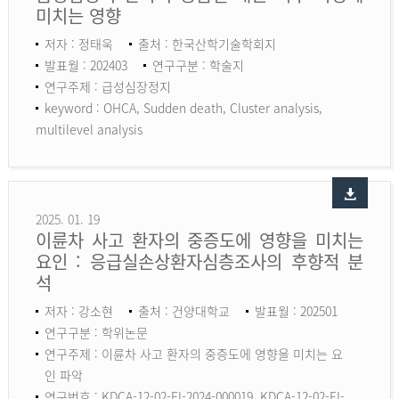
미치는 영향
저자 : 정태욱
출처 : 한국산학기술학회지
발표월 : 202403
연구구분 : 학술지
연구주제 : 급성심장정지
keyword :
OHCA, Sudden death, Cluster analysis,
multilevel analysis
2025. 01. 19
이륜차 사고 환자의 중증도에 영향을 미치는
요인 : 응급실손상환자심층조사의 후향적 분
석
저자 : 강소현
출처 : 건양대학교
발표월 : 202501
연구구분 : 학위논문
연구주제 : 이륜차 사고 환자의 중증도에 영향을 미치는 요
인 파악
연구번호 : KDCA-12-02-EI-2024-000019, KDCA-12-02-EI-