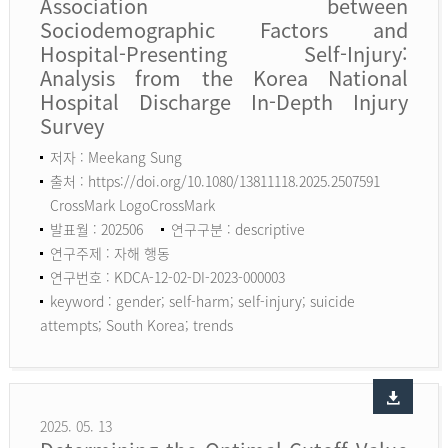
Association between
Sociodemographic Factors and
Hospital-Presenting Self-Injury:
Analysis from the Korea National
Hospital Discharge In-Depth Injury
Survey
저자 : Meekang Sung
출처 : https://doi.org/10.1080/13811118.2025.2507591
CrossMark LogoCrossMark
발표월 : 202506
연구구분 : descriptive
연구주제 : 자해 행동
연구번호 : KDCA-12-02-DI-2023-000003
keyword :
gender; self-harm; self-injury; suicide
attempts; South Korea; trends
2025. 05. 13