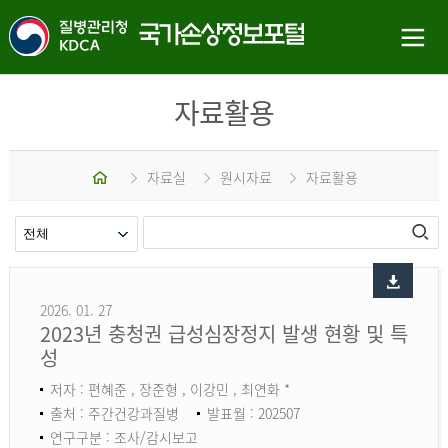
자료활용
홈
자료실
원시자료
자료활용
2026. 01. 27
2023년 충청권 급성심장정지 발생 현황 및 특
성
저자 : 편혜준 , 장준형 , 이강민 , 최연화 *
출처 : 주간건강과질병
발표월 : 202507
연구구분 : 조사/감시보고