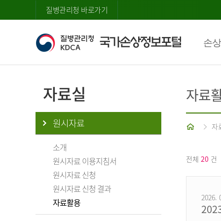
질병관리청 바로가기
손상
자료실
자료
원시자료
홈
자
소개
전체
20
건
원시자료 이용지침서
원시자료 신청
원시자료 신청 결과
2026. 
자료활용
20