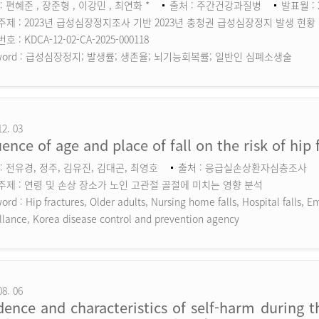
: 편혜준 , 장준형 , 이강민 , 최연화 *
출처 : 주간건강과질병
발표월 : 
주제 : 2023년 급성심장정지조사 기반 2023년 충청권 급성심장정지 발생 현황
 : KDCA-12-02-CA-2025-000118
ord :
급성심장정지; 발생률; 생존율; 뇌기능회복률; 일반인 심폐소생술
12. 03
uence of age and place of fall on the risk of hip 
: 전유경, 정주, 김유진, 김대곤, 최영호
출처 : 응급실손상환자심층조사
주제 : 연령 및 손상 장소가 노인 고관절 골절에 미치는 영향 분석
ord :
Hip fractures, Older adults, Nursing home falls, Hospital falls,
llance, Korea disease control and prevention agency
08. 06
dence and characteristics of self-harm during 