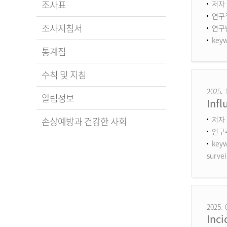
조사표
저자 
연구
조사지침서
연구번호
keyw
통계집
수칙 및 지침
2025. 
알림정보
Infl
저자 
손상예방과 건강한 사회
연구
keyw
survei
2025. 
Inci