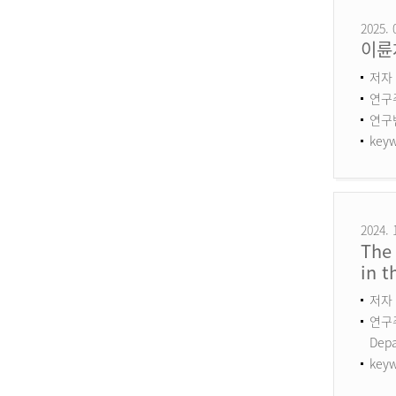
2025. 
이륜
저자 
연구
연구번호
keyw
2024. 
The 
in 
저자 
연구주제
Dep
keyw