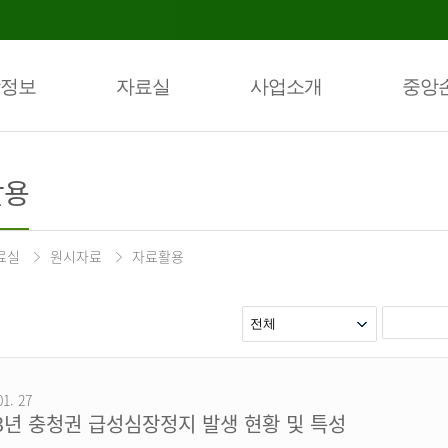
정보
자료실
사업소개
중앙
활용
료실
원시자료
자료활용
01. 27
23년 충청권 급성심장정지 발생 현황 및 특성