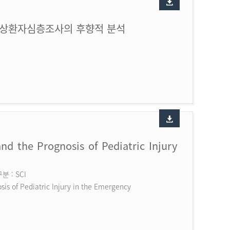
손상환자심층조사의 후향적 분석
nd the Prognosis of Pediatric Injury
 : SCI
is of Pediatric Injury in the Emergency