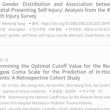
 Gender Distribution and Association betw
ital-Presenting Self-Injury: Analysis from the 
h Injury Survey
: Meekang Sung
출처 : https://doi.org/10.1080/13811118.2025.2507
 : descriptive
연구주제 : 자해 행동
연구번호 : KDCA-12-02-DI-2
ord :
gender; self-harm; self-injury; suicide attempts; South Korea; tr
05. 13
ermining the Optimal Cutoff Value for the Rev
sgow Coma Scale for the Prediction of In-Hosp
ents: A Retrospective Cohort Study
 Sol Ji Choi, Min Joung Kim, Ha Yan Kim, Shin Young Park, Yoo Seok
 Journal of clinical medicine
발표월 : 202504
연구구분 : SCI
 : Determining the Optimal Cutoff Value for the Reverse Shock Inde
iction of In-Hospital Mortality in Pediatric Trauma Patients
ord :
wounds and injuries; mortality; triage; pediatric emergency me