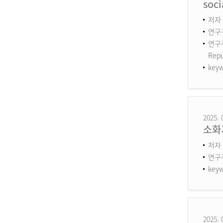
soci
저자 :
연구구
연구주제
Repu
keyw
2025. 
소화
저자 
연구
keyw
2025. 