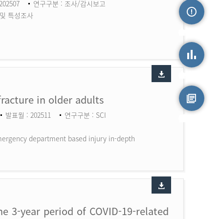
202507
연구구분 : 조사/감시보고
 및 특성조사
손상정보
손상통계
fracture in older adults
발표월 : 202511
연구구분 : SCI
원시자료
 Emergency department based injury in-depth
the 3-year period of COVID-19-related