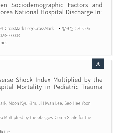
een Sociodemographic Factors and
Korea National Hospital Discharge In-
591 CrossMark LogoCrossMark
발표월 : 202506
023-000003
ends
erse Shock Index Multiplied by the
ital Mortality in Pediatric Trauma
 Park, Moon Kyu Kim, Ji Hwan Lee, Seo Hee Yoon
x Multiplied by the Glasgow Coma Scale for the
dicine