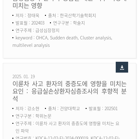
미치는 영향
저자 : 정태욱
출처 : 한국산학기술학회지
발표월 : 202403
연구구분 : 학술지
연구주제 : 급성심장정지
keyword :
OHCA, Sudden death, Cluster analysis,
multilevel analysis
2025. 01. 19
이륜차 사고 환자의 중증도에 영향을 미치는
요인 : 응급실손상환자심층조사의 후향적 분
석
저자 : 강소현
출처 : 건양대학교
발표월 : 202501
연구구분 : 학위논문
연구주제 : 이륜차 사고 환자의 중증도에 영향을 미치는 요
인 파악
연구번호 : KDCA-12-02-EI-2024-000019, KDCA-12-02-EI-