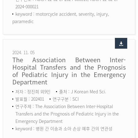
2024-000021
keyword :
motorcycle accident, severity, injury,
paramedic
2024. 11. 05
The Association Between Inter-
Hospital Transfers and the Prognosis
of Pediatric Injury in the Emergency
Department
저자 : 정진희 외9인
출처 : J Korean Med Sci.
발표월 : 202401
연구구분 : SCI
연구주제 : The Association Between Inter-Hospital
Transfers and the Prognosis of Pediatric Injury in the
Emergency Department
keyword :
병원 간 이송과 소아 손상 예후 간의 연관성