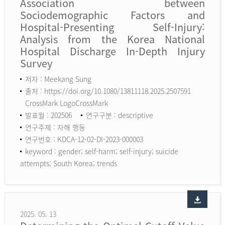
Association between
Sociodemographic Factors and
Hospital-Presenting Self-Injury:
Analysis from the Korea National
Hospital Discharge In-Depth Injury
Survey
저자 : Meekang Sung
출처 : https://doi.org/10.1080/13811118.2025.2507591
CrossMark LogoCrossMark
발표월 : 202506
연구구분 : descriptive
연구주제 : 자해 행동
연구번호 : KDCA-12-02-DI-2023-000003
keyword :
gender; self-harm; self-injury; suicide
attempts; South Korea; trends
2025. 05. 13