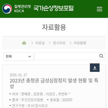
자료활용
홈
자료실
원시자료
자료활용
2026. 01. 27
2023년 충청권 급성심장정지 발생 현황 및 특
성
저자 : 편혜준 , 장준형 , 이강민 , 최연화 *
출처 : 주간건강과질병
발표월 : 202507
연구구분 : 조사/감시보고