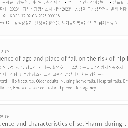
: 편혜준 , 장준형 , 이강민 , 최연화 *
출처 : 주간건강과질병
발표월 : 
주제 : 2023년 급성심장정지조사 기반 2023년 충청권 급성심장정지 발생 현황
 : KDCA-12-02-CA-2025-000118
ord :
급성심장정지; 발생률; 생존율; 뇌기능회복률; 일반인 심폐소생술
12. 03
uence of age and place of fall on the risk of hip 
: 전유경, 정주, 김유진, 김대곤, 최영호
출처 : 응급실손상환자심층조사
주제 : 연령 및 손상 장소가 노인 고관절 골절에 미치는 영향 분석
ord :
Hip fractures, Older adults, Nursing home falls, Hospital falls,
llance, Korea disease control and prevention agency
08. 06
dence and characteristics of self-harm during 