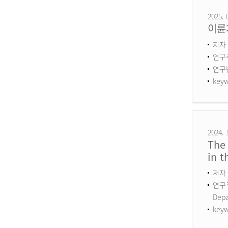
2025. 
이륜
저자 
연구
연구번호
keyw
2024. 
The 
in 
저자 
연구주제
Dep
keyw