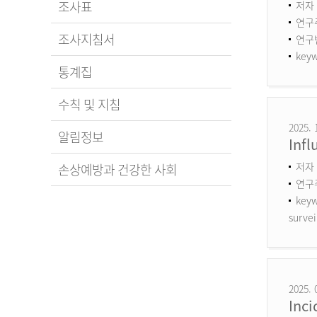
조사표
저자 
연구
조사지침서
연구번호
keyw
통계집
수칙 및 지침
2025. 
알림정보
Infl
저자 
손상예방과 건강한 사회
연구
keyw
survei
2025. 
Inci