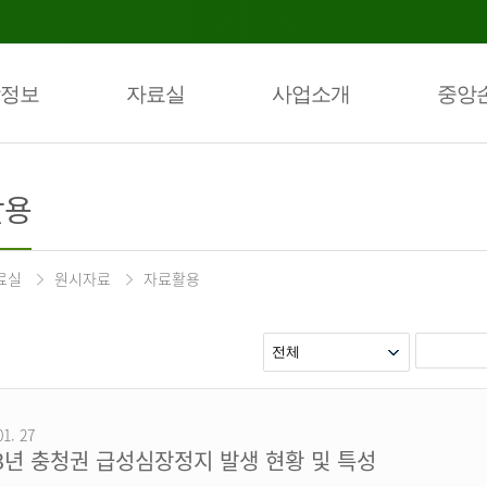
정보
자료실
사업소개
중앙
활용
료실
원시자료
자료활용
01. 27
23년 충청권 급성심장정지 발생 현황 및 특성