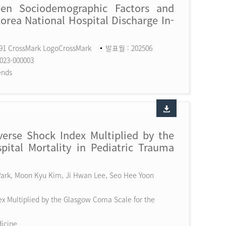
een Sociodemographic Factors and
Korea National Hospital Discharge In-
591 CrossMark LogoCrossMark
발표월 : 202506
023-000003
ends
erse Shock Index Multiplied by the
ital Mortality in Pediatric Trauma
 Park, Moon Kyu Kim, Ji Hwan Lee, Seo Hee Yoon
x Multiplied by the Glasgow Coma Scale for the
dicine