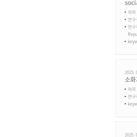
soci
저자 :
연구구
연구주제
Repu
keyw
2025. 
소화
저자 
연구
keyw
2025. 