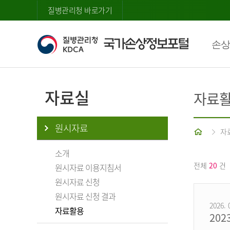
질병관리청 바로가기
손상
자료실
자료
원시자료
홈
자
소개
전체
20
건
원시자료 이용지침서
원시자료 신청
원시자료 신청 결과
2026. 
자료활용
20