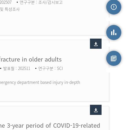
202507
연구구분 : 조사/감시보고
 및 특성조사
손상정보
손상통계
fracture in older adults
발표월 : 202511
연구구분 : SCI
원시자료
 Emergency department based injury in-depth
the 3-year period of COVID-19-related