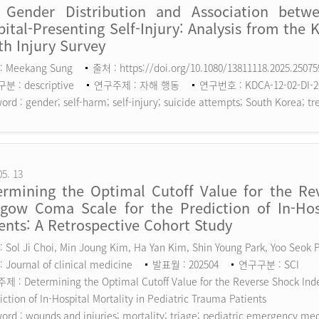
 Gender Distribution and Association betw
ital-Presenting Self-Injury: Analysis from the 
h Injury Survey
: Meekang Sung
출처 : https://doi.org/10.1080/13811118.2025.2507
 : descriptive
연구주제 : 자해 행동
연구번호 : KDCA-12-02-DI-2
ord :
gender; self-harm; self-injury; suicide attempts; South Korea; tr
05. 13
ermining the Optimal Cutoff Value for the Rev
sgow Coma Scale for the Prediction of In-Hosp
ents: A Retrospective Cohort Study
 Sol Ji Choi, Min Joung Kim, Ha Yan Kim, Shin Young Park, Yoo Seok
 Journal of clinical medicine
발표월 : 202504
연구구분 : SCI
 : Determining the Optimal Cutoff Value for the Reverse Shock Inde
iction of In-Hospital Mortality in Pediatric Trauma Patients
ord :
wounds and injuries; mortality; triage; pediatric emergency me