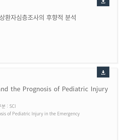
손상환자심층조사의 후향적 분석
nd the Prognosis of Pediatric Injury
 : SCI
is of Pediatric Injury in the Emergency