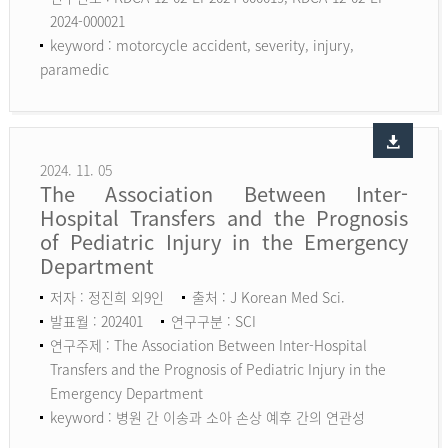
2024-000021
keyword :
motorcycle accident, severity, injury,
paramedic
2024. 11. 05
The Association Between Inter-
Hospital Transfers and the Prognosis
of Pediatric Injury in the Emergency
Department
저자 : 정진희 외9인
출처 : J Korean Med Sci.
발표월 : 202401
연구구분 : SCI
연구주제 : The Association Between Inter-Hospital
Transfers and the Prognosis of Pediatric Injury in the
Emergency Department
keyword :
병원 간 이송과 소아 손상 예후 간의 연관성