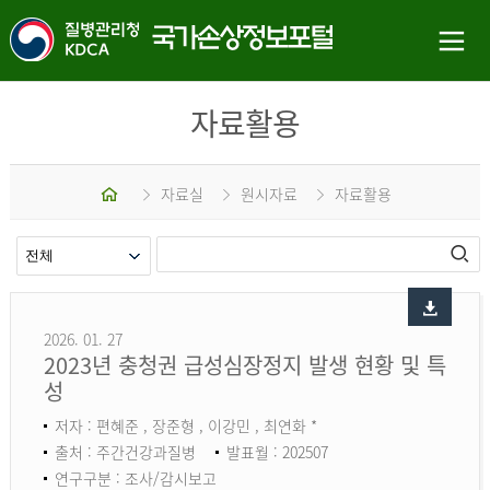
자료활용
홈
자료실
원시자료
자료활용
2026. 01. 27
2023년 충청권 급성심장정지 발생 현황 및 특
성
저자 : 편혜준 , 장준형 , 이강민 , 최연화 *
출처 : 주간건강과질병
발표월 : 202507
연구구분 : 조사/감시보고