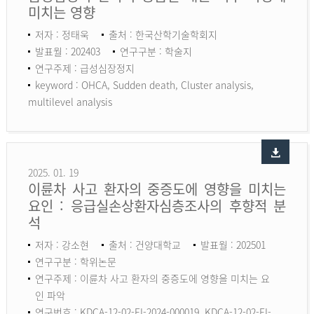
미치는 영향
저자 : 정태욱
출처 : 한국산학기술학회지
발표월 : 202403
연구구분 : 학술지
연구주제 : 급성심장정지
keyword :
OHCA, Sudden death, Cluster analysis,
multilevel analysis
2025. 01. 19
이륜차 사고 환자의 중증도에 영향을 미치는
요인 : 응급실손상환자심층조사의 후향적 분
석
저자 : 강소현
출처 : 건양대학교
발표월 : 202501
연구구분 : 학위논문
연구주제 : 이륜차 사고 환자의 중증도에 영향을 미치는 요
인 파악
연구번호 : KDCA-12-02-EI-2024-000019, KDCA-12-02-EI-