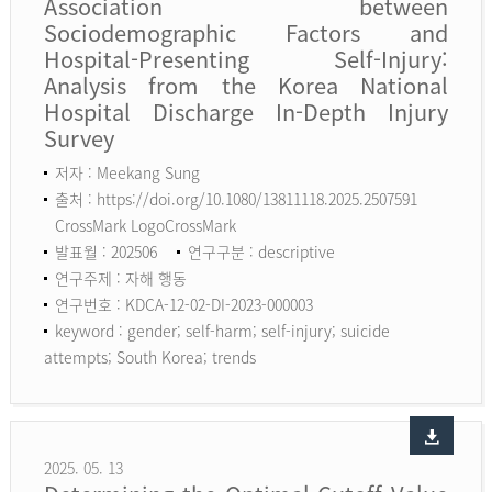
Association between
Sociodemographic Factors and
Hospital-Presenting Self-Injury:
Analysis from the Korea National
Hospital Discharge In-Depth Injury
Survey
저자 : Meekang Sung
출처 : https://doi.org/10.1080/13811118.2025.2507591
CrossMark LogoCrossMark
발표월 : 202506
연구구분 : descriptive
연구주제 : 자해 행동
연구번호 : KDCA-12-02-DI-2023-000003
keyword :
gender; self-harm; self-injury; suicide
attempts; South Korea; trends
2025. 05. 13