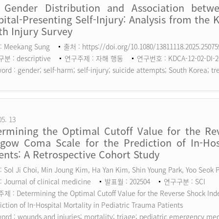
 Gender Distribution and Association betw
ital-Presenting Self-Injury: Analysis from the 
h Injury Survey
: Meekang Sung
출처 : https://doi.org/10.1080/13811118.2025.2507
 : descriptive
연구주제 : 자해 행동
연구번호 : KDCA-12-02-DI-2
ord :
gender; self-harm; self-injury; suicide attempts; South Korea; tr
05. 13
ermining the Optimal Cutoff Value for the Rev
sgow Coma Scale for the Prediction of In-Hosp
ents: A Retrospective Cohort Study
 Sol Ji Choi, Min Joung Kim, Ha Yan Kim, Shin Young Park, Yoo Seok
 Journal of clinical medicine
발표월 : 202504
연구구분 : SCI
 : Determining the Optimal Cutoff Value for the Reverse Shock Inde
iction of In-Hospital Mortality in Pediatric Trauma Patients
ord :
wounds and injuries; mortality; triage; pediatric emergency me