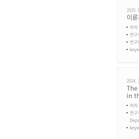
2025. 
이륜
저자 
연구
연구번호
keyw
2024. 
The 
in 
저자 
연구주제
Dep
keyw