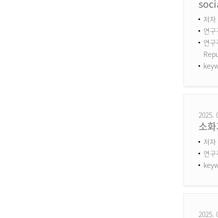
soci
저자 :
연구구
연구주제
Repu
keyw
2025. 
소화
저자 
연구
keyw
2025. 