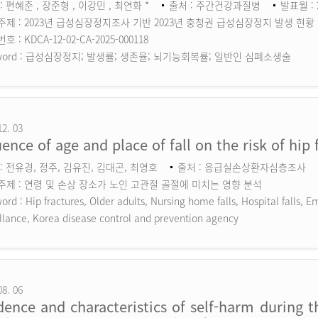
: 편혜준 , 장준형 , 이강민 , 최연화 *
출처 : 주간건강과질병
발표월 : 
주제 : 2023년 급성심장정지조사 기반 2023년 충청권 급성심장정지 발생 현황
 : KDCA-12-02-CA-2025-000118
ord :
급성심장정지; 발생률; 생존율; 뇌기능회복률; 일반인 심폐소생술
12. 03
uence of age and place of fall on the risk of hip 
: 전유경, 정주, 김유진, 김대곤, 최영호
출처 : 응급실손상환자심층조사
주제 : 연령 및 손상 장소가 노인 고관절 골절에 미치는 영향 분석
ord :
Hip fractures, Older adults, Nursing home falls, Hospital falls,
llance, Korea disease control and prevention agency
08. 06
dence and characteristics of self-harm during 