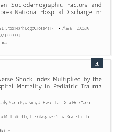
een Sociodemographic Factors and
Korea National Hospital Discharge In-
591 CrossMark LogoCrossMark
발표월 : 202506
023-000003
ends
erse Shock Index Multiplied by the
ital Mortality in Pediatric Trauma
 Park, Moon Kyu Kim, Ji Hwan Lee, Seo Hee Yoon
x Multiplied by the Glasgow Coma Scale for the
dicine