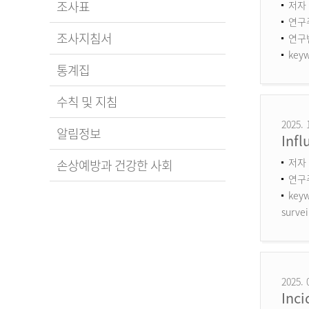
조사표
저자 
연구
조사지침서
연구번호
keyw
통계집
수칙 및 지침
2025. 
알림정보
Infl
저자 
손상예방과 건강한 사회
연구
keyw
survei
2025. 
Inci