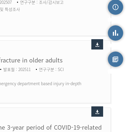
202507
연구구분 : 조사/감시보고
 및 특성조사
손상정보
손상통계
fracture in older adults
발표월 : 202511
연구구분 : SCI
원시자료
 Emergency department based injury in-depth
the 3-year period of COVID-19-related