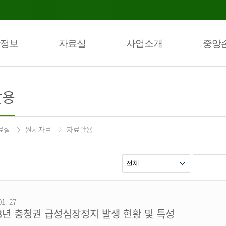
정보
자료실
사업소개
중앙
활용
료실
원시자료
자료활용
01. 27
23년 충청권 급성심장정지 발생 현황 및 특성