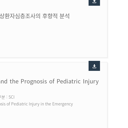
손상환자심층조사의 후향적 분석
nd the Prognosis of Pediatric Injury
 : SCI
is of Pediatric Injury in the Emergency