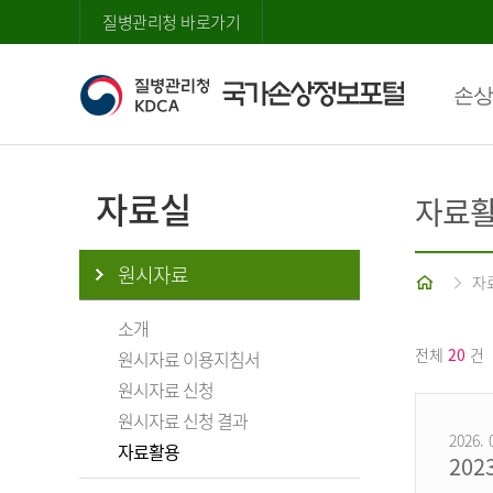
질병관리청 바로가기
손상
자료실
자료
원시자료
홈
자
소개
전체
20
건
원시자료 이용지침서
원시자료 신청
원시자료 신청 결과
2026. 
자료활용
20