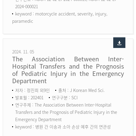
2024-000021
keyword :
motorcycle accident, severity, injury,
paramedic
2024. 11. 05
The Association Between Inter-
Hospital Transfers and the Prognosis
of Pediatric Injury in the Emergency
Department
저자 : 정진희 외9인
출처 : J Korean Med Sci.
발표월 : 202401
연구구분 : SCI
연구주제 : The Association Between Inter-Hospital
Transfers and the Prognosis of Pediatric Injury in the
Emergency Department
keyword :
병원 간 이송과 소아 손상 예후 간의 연관성