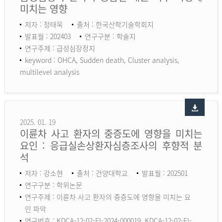
미치는 영향
저자 : 정태욱
출처 : 한국산학기술학회지
발표월 : 202403
연구구분 : 학술지
연구주제 : 급성심장정지
keyword :
OHCA, Sudden death, Cluster analysis,
multilevel analysis
2025. 01. 19
이륜차 사고 환자의 중증도에 영향을 미치는
요인 : 응급실손상환자심층조사의 후향적 분
석
저자 : 강소현
출처 : 건양대학교
발표월 : 202501
연구구분 : 학위논문
연구주제 : 이륜차 사고 환자의 중증도에 영향을 미치는 요
인 파악
연구번호 : KDCA-12-02-EI-2024-000019, KDCA-12-02-EI-