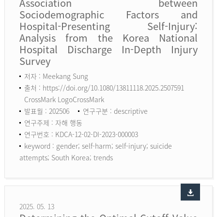
Association between
Sociodemographic Factors and
Hospital-Presenting Self-Injury:
Analysis from the Korea National
Hospital Discharge In-Depth Injury
Survey
저자 : Meekang Sung
출처 : https://doi.org/10.1080/13811118.2025.2507591
CrossMark LogoCrossMark
발표월 : 202506
연구구분 : descriptive
연구주제 : 자해 행동
연구번호 : KDCA-12-02-DI-2023-000003
keyword :
gender; self-harm; self-injury; suicide
attempts; South Korea; trends
2025. 05. 13