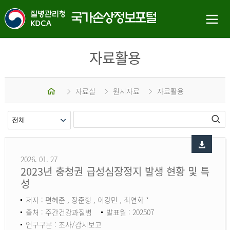
자료활용
홈
자료실
원시자료
자료활용
2026. 01. 27
2023년 충청권 급성심장정지 발생 현황 및 특
성
저자 : 편혜준 , 장준형 , 이강민 , 최연화 *
출처 : 주간건강과질병
발표월 : 202507
연구구분 : 조사/감시보고