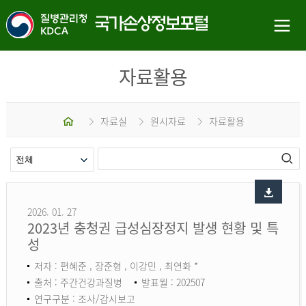
자료활용
홈
자료실
원시자료
자료활용
2026. 01. 27
2023년 충청권 급성심장정지 발생 현황 및 특
성
저자 : 편혜준 , 장준형 , 이강민 , 최연화 *
출처 : 주간건강과질병
발표월 : 202507
연구구분 : 조사/감시보고