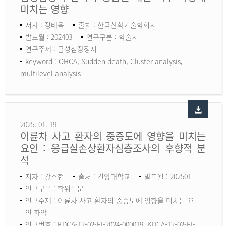
미치는 영향
저자 : 정태욱
출처 : 한국산학기술학회지
발표월 : 202403
연구구분 : 학술지
연구주제 : 급성심장정지
keyword :
OHCA, Sudden death, Cluster analysis,
multilevel analysis
2025. 01. 19
이륜차 사고 환자의 중증도에 영향을 미치는
요인 : 응급실손상환자심층조사의 후향적 분
석
저자 : 강소현
출처 : 건양대학교
발표월 : 202501
연구구분 : 학위논문
연구주제 : 이륜차 사고 환자의 중증도에 영향을 미치는 요
인 파악
연구번호 : KDCA-12-02-EI-2024-000019, KDCA-12-02-EI-