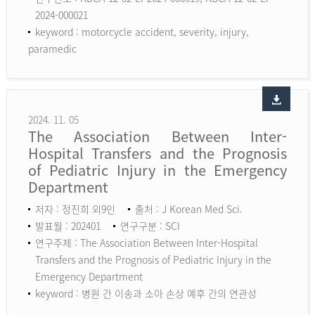
2024-000021
keyword :
motorcycle accident, severity, injury,
paramedic
2024. 11. 05
The Association Between Inter-
Hospital Transfers and the Prognosis
of Pediatric Injury in the Emergency
Department
저자 : 정진희 외9인
출처 : J Korean Med Sci.
발표월 : 202401
연구구분 : SCI
연구주제 : The Association Between Inter-Hospital
Transfers and the Prognosis of Pediatric Injury in the
Emergency Department
keyword :
병원 간 이송과 소아 손상 예후 간의 연관성