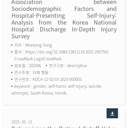
Association between
Sociodemographic Factors and
Hospital-Presenting Self-Injury:
Analysis from the Korea National
Hospital Discharge In-Depth Injury
Survey
저자 : Meekang Sung
출처 : https://doi.org/10.1080/13811118.2025.2507591
CrossMark LogoCrossMark
발표월 : 202506
연구구분 : descriptive
연구주제 : 자해 행동
연구번호 : KDCA-12-02-DI-2023-000003
keyword :
gender; self-harm; self-injury; suicide
attempts; South Korea; trends
2025. 05. 13