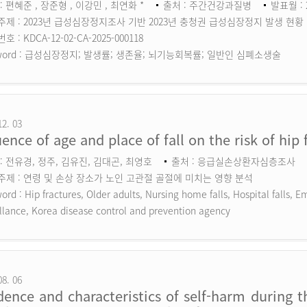
: 편혜준 , 장준형 , 이강민 , 최연화 *
출처 : 주간건강과질병
발표월 : 
주제 : 2023년 급성심장정지조사 기반 2023년 충청권 급성심장정지 발생 현황
 : KDCA-12-02-CA-2025-000118
ord :
급성심장정지; 발생률; 생존율; 뇌기능회복률; 일반인 심폐소생술
12. 03
uence of age and place of fall on the risk of hip 
: 전유경, 정주, 김유진, 김대곤, 최영호
출처 : 응급실손상환자심층조사
주제 : 연령 및 손상 장소가 노인 고관절 골절에 미치는 영향 분석
ord :
Hip fractures, Older adults, Nursing home falls, Hospital falls,
llance, Korea disease control and prevention agency
08. 06
dence and characteristics of self-harm during 