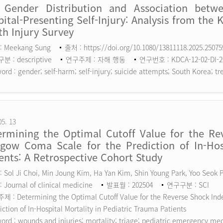
 Gender Distribution and Association betw
ital-Presenting Self-Injury: Analysis from the 
h Injury Survey
: Meekang Sung
출처 : https://doi.org/10.1080/13811118.2025.2507
 : descriptive
연구주제 : 자해 행동
연구번호 : KDCA-12-02-DI-2
ord :
gender; self-harm; self-injury; suicide attempts; South Korea; tr
05. 13
ermining the Optimal Cutoff Value for the Rev
sgow Coma Scale for the Prediction of In-Hosp
ents: A Retrospective Cohort Study
 Sol Ji Choi, Min Joung Kim, Ha Yan Kim, Shin Young Park, Yoo Seok
 Journal of clinical medicine
발표월 : 202504
연구구분 : SCI
 : Determining the Optimal Cutoff Value for the Reverse Shock Inde
iction of In-Hospital Mortality in Pediatric Trauma Patients
ord :
wounds and injuries; mortality; triage; pediatric emergency me