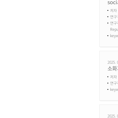
soci
저자 :
연구구
연구주제
Repu
keyw
2025. 
소화
저자 
연구
keyw
2025. 