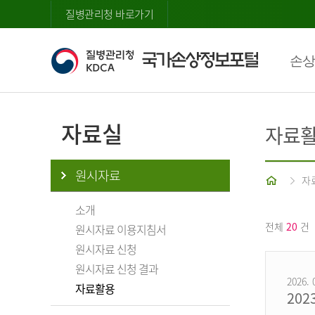
질병관리청 바로가기
손상
자료실
자료
원시자료
홈
자
소개
전체
20
건
원시자료 이용지침서
원시자료 신청
원시자료 신청 결과
2026. 
자료활용
20