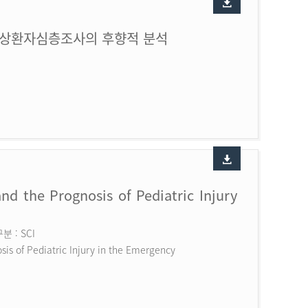
손상환자심층조사의 후향적 분석
nd the Prognosis of Pediatric Injury
 : SCI
is of Pediatric Injury in the Emergency