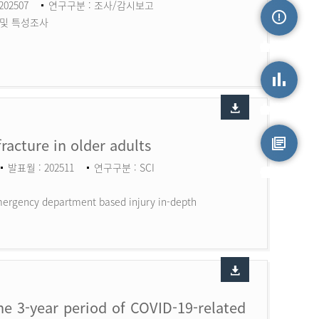
202507
연구구분 : 조사/감시보고
 및 특성조사
손상정보
손상통계
fracture in older adults
발표월 : 202511
연구구분 : SCI
원시자료
 Emergency department based injury in-depth
the 3-year period of COVID-19-related