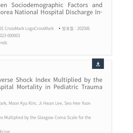
een Sociodemographic Factors and
Korea National Hospital Discharge In-
591 CrossMark LogoCrossMark
발표월 : 202506
023-000003
ends
erse Shock Index Multiplied by the
ital Mortality in Pediatric Trauma
 Park, Moon Kyu Kim, Ji Hwan Lee, Seo Hee Yoon
x Multiplied by the Glasgow Coma Scale for the
dicine