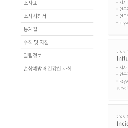
조사표
저자 
연구
조사지침서
연구번호
keyw
통계집
수칙 및 지침
2025. 
알림정보
Infl
저자 
손상예방과 건강한 사회
연구
keyw
survei
2025. 
Inci