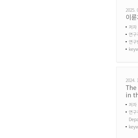
2025. 
이륜
저자 
연구
연구번호
keyw
2024. 
The 
in 
저자 
연구주제
Dep
keyw