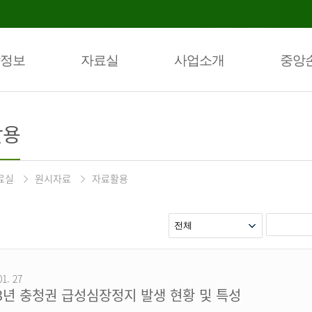
정보
자료실
사업소개
중앙
활용
료실
원시자료
자료활용
01. 27
23년 충청권 급성심장정지 발생 현황 및 특성