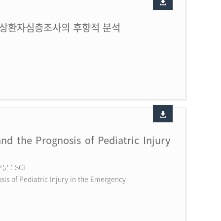
손상환자심층조사의 후향적 분석
nd the Prognosis of Pediatric Injury
 : SCI
is of Pediatric Injury in the Emergency