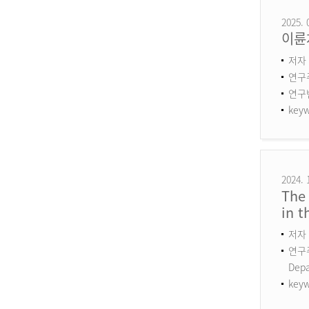
2025. 
이륜
저자 
연구
연구번호
keyw
2024. 
The 
in 
저자 
연구주제
Dep
keyw