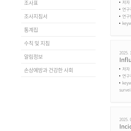
조사표
저자 
연구
조사지침서
연구번호
keyw
통계집
수칙 및 지침
2025. 
알림정보
Infl
저자 
손상예방과 건강한 사회
연구
keyw
survei
2025. 
Inci