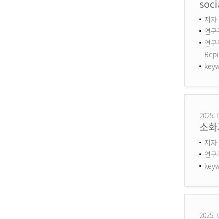
soci
저자 :
연구구
연구주제
Repu
keyw
2025. 
소화
저자 
연구
keyw
2025. 