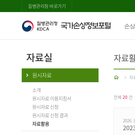
질병관리청 바로가기
손상
자료실
자료
원시자료
홈
자
소개
전체
20
건
원시자료 이용지침서
원시자료 신청
원시자료 신청 결과
2026. 
자료활용
20