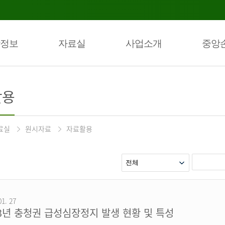
정보
자료실
사업소개
중앙
활용
료실
원시자료
자료활용
01. 27
23년 충청권 급성심장정지 발생 현황 및 특성