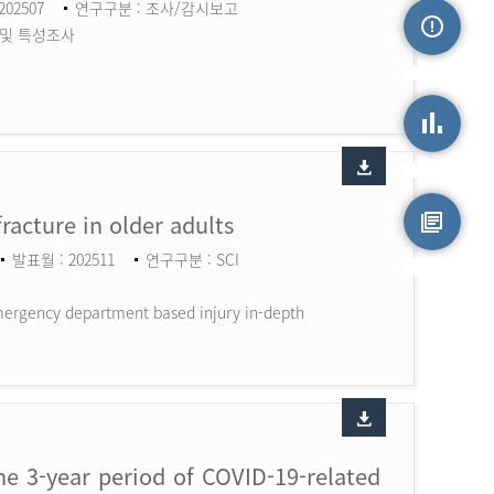
202507
연구구분 : 조사/감시보고
 및 특성조사
손상정보
손상통계
fracture in older adults
발표월 : 202511
연구구분 : SCI
원시자료
 Emergency department based injury in-depth
the 3-year period of COVID-19-related