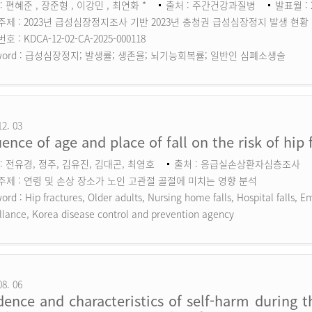
: 편혜준 , 장준형 , 이강민 , 최연화 *
출처 : 주간건강과질병
발표월 : 
주제 : 2023년 급성심장정지조사 기반 2023년 충청권 급성심장정지 발생 현황
 : KDCA-12-02-CA-2025-000118
ord :
급성심장정지; 발생률; 생존율; 뇌기능회복률; 일반인 심폐소생술
12. 03
uence of age and place of fall on the risk of hip 
: 전유경, 정주, 김유진, 김대곤, 최영호
출처 : 응급실손상환자심층조사
주제 : 연령 및 손상 장소가 노인 고관절 골절에 미치는 영향 분석
ord :
Hip fractures, Older adults, Nursing home falls, Hospital falls,
llance, Korea disease control and prevention agency
08. 06
dence and characteristics of self-harm during 