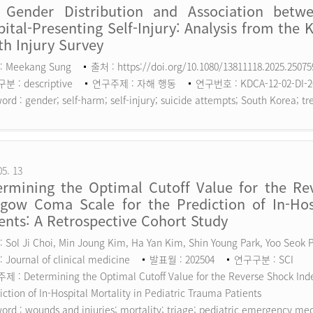
 Gender Distribution and Association betw
ital-Presenting Self-Injury: Analysis from the 
h Injury Survey
: Meekang Sung
출처 : https://doi.org/10.1080/13811118.2025.2507
 : descriptive
연구주제 : 자해 행동
연구번호 : KDCA-12-02-DI-2
ord :
gender; self-harm; self-injury; suicide attempts; South Korea; tr
05. 13
ermining the Optimal Cutoff Value for the Rev
sgow Coma Scale for the Prediction of In-Hosp
ents: A Retrospective Cohort Study
 Sol Ji Choi, Min Joung Kim, Ha Yan Kim, Shin Young Park, Yoo Seok
 Journal of clinical medicine
발표월 : 202504
연구구분 : SCI
 : Determining the Optimal Cutoff Value for the Reverse Shock Inde
iction of In-Hospital Mortality in Pediatric Trauma Patients
ord :
wounds and injuries; mortality; triage; pediatric emergency me