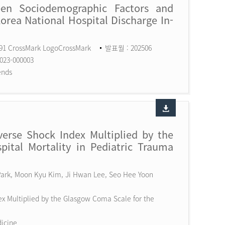
een Sociodemographic Factors and
Korea National Hospital Discharge In-
591 CrossMark LogoCrossMark
발표월 : 202506
023-000003
ends
erse Shock Index Multiplied by the
ital Mortality in Pediatric Trauma
 Park, Moon Kyu Kim, Ji Hwan Lee, Seo Hee Yoon
x Multiplied by the Glasgow Coma Scale for the
dicine