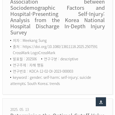
Association between
Sociodemographic Factors and
Hospital-Presenting Self-Injury:
Analysis from the Korea National
Hospital Discharge In-Depth Injury
Survey
저자 : Meekang Sung
출처 : https://doi.org/10.1080/13811118.2025.2507591
CrossMark LogoCrossMark
발표월 : 202506
연구구분 : descriptive
연구주제 : 자해 행동
연구번호 : KDCA-12-02-DI-2023-000003
keyword :
gender; self-harm; self-injury; suicide
attempts; South Korea; trends
2025. 05. 13