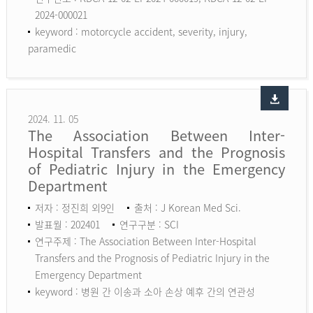
2024-000021
keyword :
motorcycle accident, severity, injury,
paramedic
2024. 11. 05
The Association Between Inter-
Hospital Transfers and the Prognosis
of Pediatric Injury in the Emergency
Department
저자 : 정진희 외9인
출처 : J Korean Med Sci.
발표월 : 202401
연구구분 : SCI
연구주제 : The Association Between Inter-Hospital
Transfers and the Prognosis of Pediatric Injury in the
Emergency Department
keyword :
병원 간 이송과 소아 손상 예후 간의 연관성