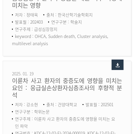
미치는 영향
저자 : 정태욱
출처 : 한국산학기술학회지
발표월 : 202403
연구구분 : 학술지
연구주제 : 급성심장정지
keyword :
OHCA, Sudden death, Cluster analysis,
multilevel analysis
2025. 01. 19
이륜차 사고 환자의 중증도에 영향을 미치는
요인 : 응급실손상환자심층조사의 후향적 분
석
저자 : 강소현
출처 : 건양대학교
발표월 : 202501
연구구분 : 학위논문
연구주제 : 이륜차 사고 환자의 중증도에 영향을 미치는 요
인 파악
연구번호 : KDCA-12-02-EI-2024-000019, KDCA-12-02-EI-