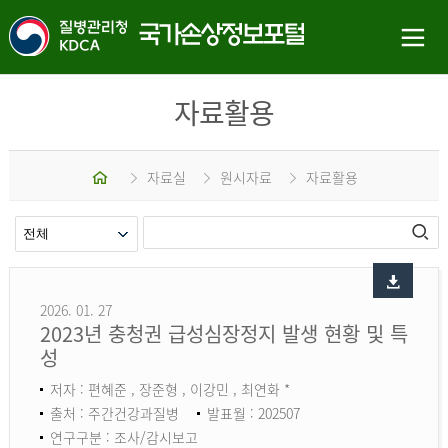
자료활용
홈
자료실
원시자료
자료활용
2026. 01. 27
2023년 충청권 급성심장정지 발생 현황 및 특
성
저자 : 편혜준 , 장준형 , 이강민 , 최연화 *
출처 : 주간건강과질병
발표월 : 202507
연구구분 : 조사/감시보고