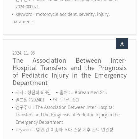
2024-000021
keyword :
motorcycle accident, severity, injury,
paramedic
2024. 11. 05
The Association Between Inter-
Hospital Transfers and the Prognosis
of Pediatric Injury in the Emergency
Department
저자 : 정진희 외9인
출처 : J Korean Med Sci.
발표월 : 202401
연구구분 : SCI
연구주제 : The Association Between Inter-Hospital
Transfers and the Prognosis of Pediatric Injury in the
Emergency Department
keyword :
병원 간 이송과 소아 손상 예후 간의 연관성