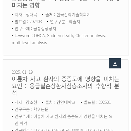
미치는 영향
저자 : 정태욱
출처 : 한국산학기술학회지
발표월 : 202403
연구구분 : 학술지
연구주제 : 급성심장정지
keyword :
OHCA, Sudden death, Cluster analysis,
multilevel analysis
2025. 01. 19
이륜차 사고 환자의 중증도에 영향을 미치는
요인 : 응급실손상환자심층조사의 후향적 분
석
저자 : 강소현
출처 : 건양대학교
발표월 : 202501
연구구분 : 학위논문
연구주제 : 이륜차 사고 환자의 중증도에 영향을 미치는 요
인 파악
연구번호 : KDCA-12-02-EI-2024-000019, KDCA-12-02-EI-