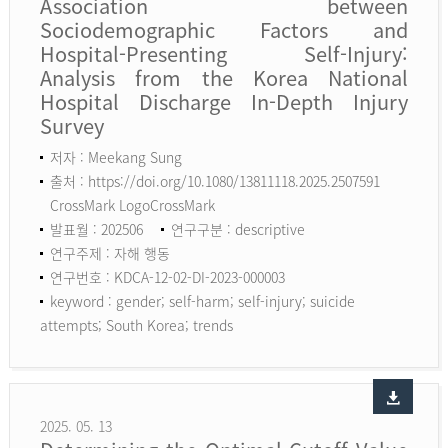
Association between
Sociodemographic Factors and
Hospital-Presenting Self-Injury:
Analysis from the Korea National
Hospital Discharge In-Depth Injury
Survey
저자 : Meekang Sung
출처 : https://doi.org/10.1080/13811118.2025.2507591
CrossMark LogoCrossMark
발표월 : 202506
연구구분 : descriptive
연구주제 : 자해 행동
연구번호 : KDCA-12-02-DI-2023-000003
keyword :
gender; self-harm; self-injury; suicide
attempts; South Korea; trends
2025. 05. 13