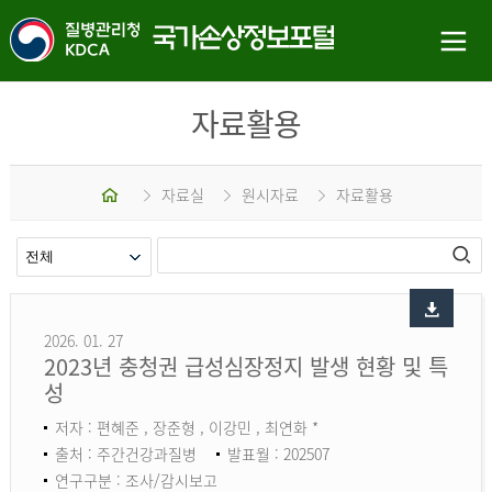
자료활용
홈
자료실
원시자료
자료활용
2026. 01. 27
2023년 충청권 급성심장정지 발생 현황 및 특
성
저자 : 편혜준 , 장준형 , 이강민 , 최연화 *
출처 : 주간건강과질병
발표월 : 202507
연구구분 : 조사/감시보고