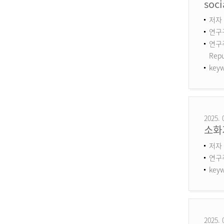
soci
저자 :
연구구
연구주제
Repu
keyw
2025. 
소화
저자 
연구
keyw
2025. 