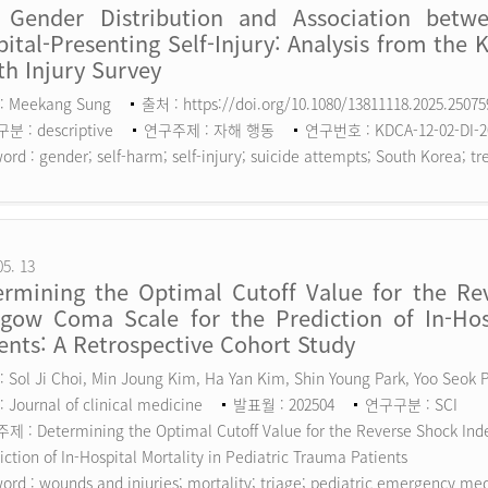
 Gender Distribution and Association betw
ital-Presenting Self-Injury: Analysis from the 
h Injury Survey
: Meekang Sung
출처 : https://doi.org/10.1080/13811118.2025.2507
 : descriptive
연구주제 : 자해 행동
연구번호 : KDCA-12-02-DI-2
ord :
gender; self-harm; self-injury; suicide attempts; South Korea; tr
05. 13
ermining the Optimal Cutoff Value for the Rev
sgow Coma Scale for the Prediction of In-Hosp
ents: A Retrospective Cohort Study
 Sol Ji Choi, Min Joung Kim, Ha Yan Kim, Shin Young Park, Yoo Seok
 Journal of clinical medicine
발표월 : 202504
연구구분 : SCI
 : Determining the Optimal Cutoff Value for the Reverse Shock Inde
iction of In-Hospital Mortality in Pediatric Trauma Patients
ord :
wounds and injuries; mortality; triage; pediatric emergency me