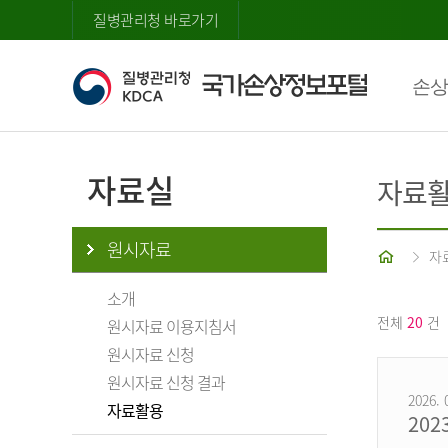
질병관리청 바로가기
손상
자료실
자료
원시자료
홈
자
소개
전체
20
건
원시자료 이용지침서
원시자료 신청
원시자료 신청 결과
2026. 
자료활용
20