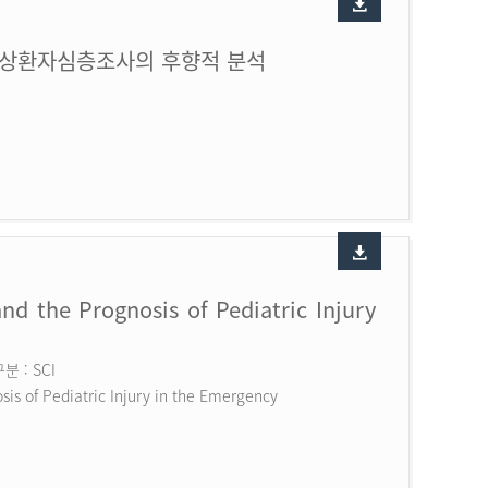
손상환자심층조사의 후향적 분석
nd the Prognosis of Pediatric Injury
 : SCI
is of Pediatric Injury in the Emergency