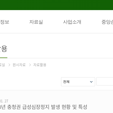
정보
자료실
사업소개
중앙
활용
료실
원시자료
자료활용
01. 27
23년 충청권 급성심장정지 발생 현황 및 특성