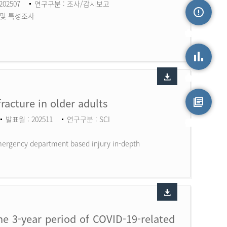
202507
연구구분 : 조사/감시보고
 및 특성조사
손상정보
손상통계
fracture in older adults
발표월 : 202511
연구구분 : SCI
원시자료
 Emergency department based injury in-depth
the 3-year period of COVID-19-related