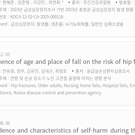
: 편혜준 , 장준형 , 이강민 , 최연화 *
출처 : 주간건강과질병
발표월 : 
주제 : 2023년 급성심장정지조사 기반 2023년 충청권 급성심장정지 발생 현황
 : KDCA-12-02-CA-2025-000118
ord :
급성심장정지; 발생률; 생존율; 뇌기능회복률; 일반인 심폐소생술
12. 03
uence of age and place of fall on the risk of hip 
: 전유경, 정주, 김유진, 김대곤, 최영호
출처 : 응급실손상환자심층조사
주제 : 연령 및 손상 장소가 노인 고관절 골절에 미치는 영향 분석
ord :
Hip fractures, Older adults, Nursing home falls, Hospital falls,
llance, Korea disease control and prevention agency
08. 06
dence and characteristics of self-harm during 