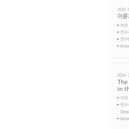
2025. 
이륜
저자 
연구
연구번호
keyw
2024. 
The 
in 
저자 
연구주제
Dep
keyw