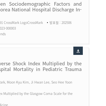
een Sociodemographic Factors and
Korea National Hospital Discharge In-
591 CrossMark LogoCrossMark
발표월 : 202506
023-000003
ends
erse Shock Index Multiplied by the
ital Mortality in Pediatric Trauma
 Park, Moon Kyu Kim, Ji Hwan Lee, Seo Hee Yoon
x Multiplied by the Glasgow Coma Scale for the
dicine