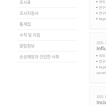
조사표
저자 
연구
조사지침서
연구번호
keyw
통계집
수칙 및 지침
2025. 
알림정보
Infl
저자 
손상예방과 건강한 사회
연구
keyw
survei
2025. 
Inci