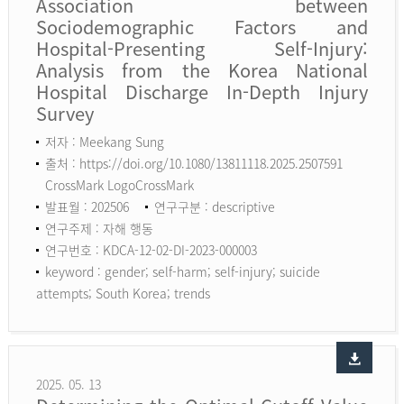
Association between
Sociodemographic Factors and
Hospital-Presenting Self-Injury:
Analysis from the Korea National
Hospital Discharge In-Depth Injury
Survey
저자 : Meekang Sung
출처 : https://doi.org/10.1080/13811118.2025.2507591
CrossMark LogoCrossMark
발표월 : 202506
연구구분 : descriptive
연구주제 : 자해 행동
연구번호 : KDCA-12-02-DI-2023-000003
keyword :
gender; self-harm; self-injury; suicide
attempts; South Korea; trends
2025. 05. 13