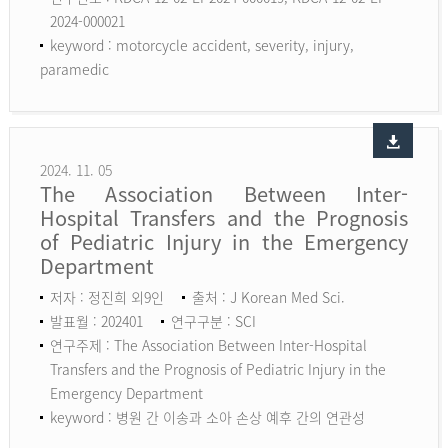
2024-000021
keyword :
motorcycle accident, severity, injury,
paramedic
2024. 11. 05
The Association Between Inter-
Hospital Transfers and the Prognosis
of Pediatric Injury in the Emergency
Department
저자 : 정진희 외9인
출처 : J Korean Med Sci.
발표월 : 202401
연구구분 : SCI
연구주제 : The Association Between Inter-Hospital
Transfers and the Prognosis of Pediatric Injury in the
Emergency Department
keyword :
병원 간 이송과 소아 손상 예후 간의 연관성