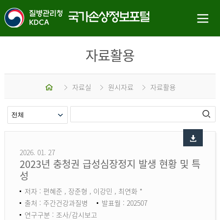
자료활용
홈
자료실
원시자료
자료활용
2026. 01. 27
2023년 충청권 급성심장정지 발생 현황 및 특
성
저자 : 편혜준 , 장준형 , 이강민 , 최연화 *
출처 : 주간건강과질병
발표월 : 202507
연구구분 : 조사/감시보고