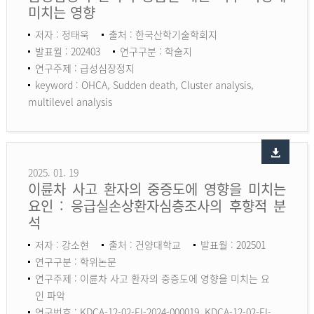
미치는 영향
저자 : 정태욱
출처 : 한국산학기술학회지
발표월 : 202403
연구구분 : 학술지
연구주제 : 급성심장정지
keyword :
OHCA, Sudden death, Cluster analysis,
multilevel analysis
2025. 01. 19
이륜차 사고 환자의 중증도에 영향을 미치는
요인 : 응급실손상환자심층조사의 후향적 분
석
저자 : 강소현
출처 : 건양대학교
발표월 : 202501
연구구분 : 학위논문
연구주제 : 이륜차 사고 환자의 중증도에 영향을 미치는 요
인 파악
연구번호 : KDCA-12-02-EI-2024-000019, KDCA-12-02-EI-