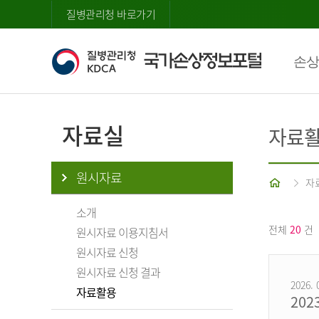
질병관리청 바로가기
손상
자료실
자료
원시자료
홈
자
소개
전체
20
건
원시자료 이용지침서
원시자료 신청
원시자료 신청 결과
2026. 
자료활용
20