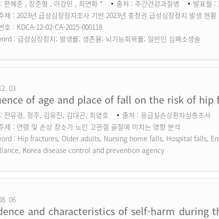
: 편혜준 , 장준형 , 이강민 , 최연화 *
출처 : 주간건강과질병
발표월 : 
주제 : 2023년 급성심장정지조사 기반 2023년 충청권 급성심장정지 발생 현황
 : KDCA-12-02-CA-2025-000118
ord :
급성심장정지; 발생률; 생존율; 뇌기능회복률; 일반인 심폐소생술
12. 03
uence of age and place of fall on the risk of hip 
: 전유경, 정주, 김유진, 김대곤, 최영호
출처 : 응급실손상환자심층조사
주제 : 연령 및 손상 장소가 노인 고관절 골절에 미치는 영향 분석
ord :
Hip fractures, Older adults, Nursing home falls, Hospital falls,
llance, Korea disease control and prevention agency
08. 06
dence and characteristics of self-harm during 