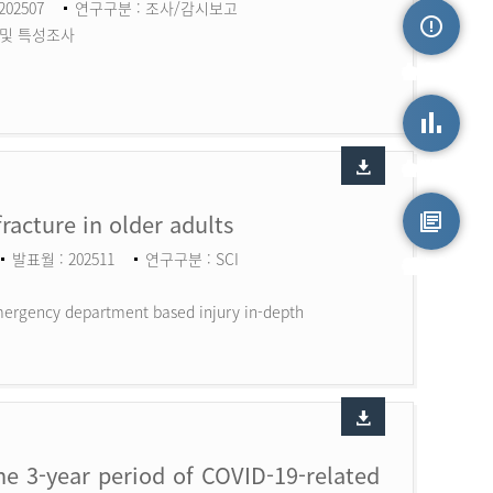
202507
연구구분 : 조사/감시보고
 및 특성조사
손상정보
손상통계
fracture in older adults
발표월 : 202511
연구구분 : SCI
원시자료
 Emergency department based injury in-depth
the 3-year period of COVID-19-related