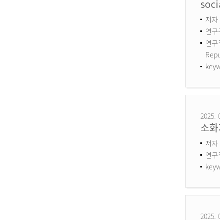
soci
저자 :
연구구
연구주제
Repu
keyw
2025. 
소화
저자 
연구
keyw
2025. 