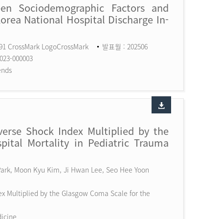
een Sociodemographic Factors and
Korea National Hospital Discharge In-
591 CrossMark LogoCrossMark
발표월 : 202506
023-000003
ends
erse Shock Index Multiplied by the
ital Mortality in Pediatric Trauma
 Park, Moon Kyu Kim, Ji Hwan Lee, Seo Hee Yoon
x Multiplied by the Glasgow Coma Scale for the
dicine