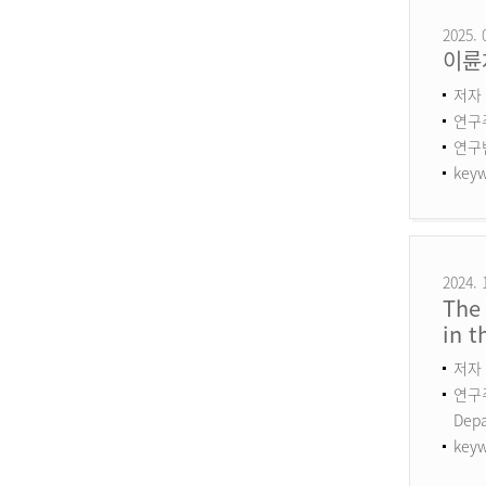
2025. 
이륜
저자 
연구
연구번호
keyw
2024. 
The 
in 
저자 
연구주제
Dep
keyw