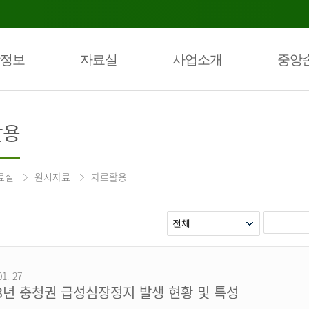
정보
자료실
사업소개
중앙
활용
료실
원시자료
자료활용
01. 27
23년 충청권 급성심장정지 발생 현황 및 특성