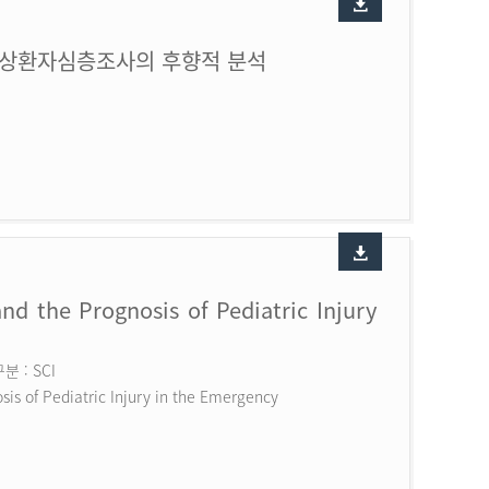
손상환자심층조사의 후향적 분석
nd the Prognosis of Pediatric Injury
 : SCI
is of Pediatric Injury in the Emergency