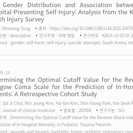
 Gender Distribution and Association betw
ital-Presenting Self-Injury: Analysis from the 
h Injury Survey
: Meekang Sung
출처 : https://doi.org/10.1080/13811118.2025.2507
 : descriptive
연구주제 : 자해 행동
연구번호 : KDCA-12-02-DI-2
ord :
gender; self-harm; self-injury; suicide attempts; South Korea; tr
05. 13
ermining the Optimal Cutoff Value for the Rev
sgow Coma Scale for the Prediction of In-Hosp
ents: A Retrospective Cohort Study
 Sol Ji Choi, Min Joung Kim, Ha Yan Kim, Shin Young Park, Yoo Seok
 Journal of clinical medicine
발표월 : 202504
연구구분 : SCI
 : Determining the Optimal Cutoff Value for the Reverse Shock Inde
iction of In-Hospital Mortality in Pediatric Trauma Patients
ord :
wounds and injuries; mortality; triage; pediatric emergency me