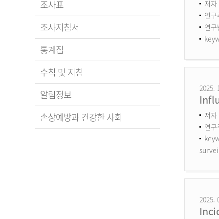
조사표
저자 
연구
조사지침서
연구번호
keyw
통계집
수칙 및 지침
2025. 
알림정보
Infl
저자 
손상예방과 건강한 사회
연구
keyw
survei
2025. 
Inci