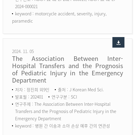
2024-000021
keyword :
motorcycle accident, severity, injury,
paramedic
2024. 11. 05
The Association Between Inter-
Hospital Transfers and the Prognosis
of Pediatric Injury in the Emergency
Department
저자 : 정진희 외9인
출처 : J Korean Med Sci.
발표월 : 202401
연구구분 : SCI
연구주제 : The Association Between Inter-Hospital
Transfers and the Prognosis of Pediatric Injury in the
Emergency Department
keyword :
병원 간 이송과 소아 손상 예후 간의 연관성