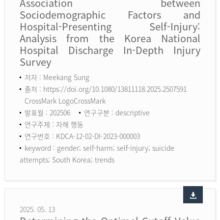
Association between
Sociodemographic Factors and
Hospital-Presenting Self-Injury:
Analysis from the Korea National
Hospital Discharge In-Depth Injury
Survey
저자 : Meekang Sung
출처 : https://doi.org/10.1080/13811118.2025.2507591
CrossMark LogoCrossMark
발표월 : 202506
연구구분 : descriptive
연구주제 : 자해 행동
연구번호 : KDCA-12-02-DI-2023-000003
keyword :
gender; self-harm; self-injury; suicide
attempts; South Korea; trends
2025. 05. 13