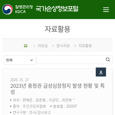
자료활용
홈
자료실
원시자료
자료활용
2026. 01. 27
2023년 충청권 급성심장정지 발생 현황 및 특
성
저자 : 편혜준 , 장준형 , 이강민 , 최연화 *
출처 : 주간건강과질병
발표월 : 202507
연구구분 : 조사/감시보고