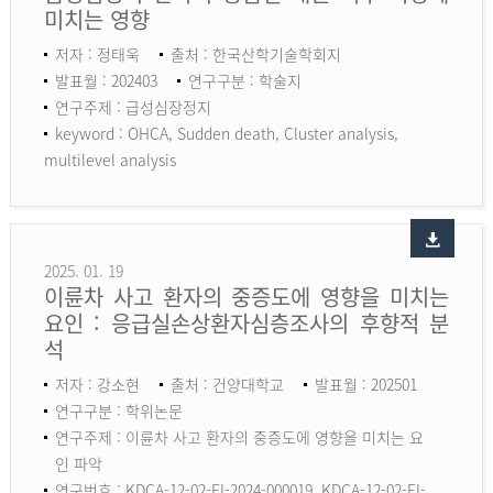
미치는 영향
저자 : 정태욱
출처 : 한국산학기술학회지
발표월 : 202403
연구구분 : 학술지
연구주제 : 급성심장정지
keyword :
OHCA, Sudden death, Cluster analysis,
multilevel analysis
2025. 01. 19
이륜차 사고 환자의 중증도에 영향을 미치는
요인 : 응급실손상환자심층조사의 후향적 분
석
저자 : 강소현
출처 : 건양대학교
발표월 : 202501
연구구분 : 학위논문
연구주제 : 이륜차 사고 환자의 중증도에 영향을 미치는 요
인 파악
연구번호 : KDCA-12-02-EI-2024-000019, KDCA-12-02-EI-