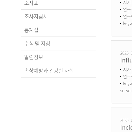
조사표
저자 
연구
조사지침서
연구번호
keyw
통계집
수칙 및 지침
2025. 
알림정보
Infl
저자 
손상예방과 건강한 사회
연구
keyw
survei
2025. 
Inci