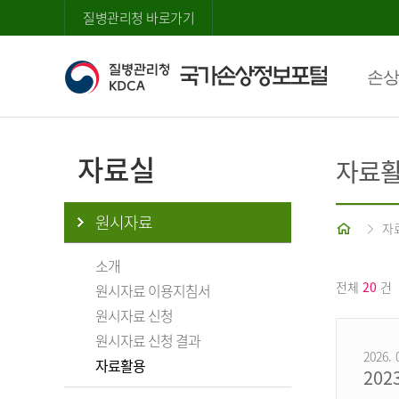
질병관리청 바로가기
손상
자료실
자료
원시자료
홈
자
소개
전체
20
건
원시자료 이용지침서
원시자료 신청
원시자료 신청 결과
2026. 
자료활용
20