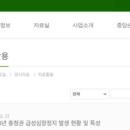
정보
자료실
사업소개
중앙
활용
료실
원시자료
자료활용
01. 27
23년 충청권 급성심장정지 발생 현황 및 특성