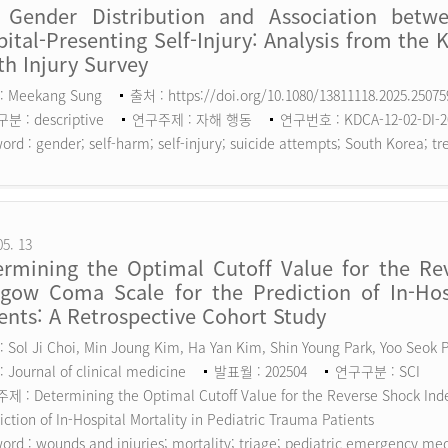
 Gender Distribution and Association betw
ital-Presenting Self-Injury: Analysis from the 
h Injury Survey
: Meekang Sung
출처 : https://doi.org/10.1080/13811118.2025.2507
 : descriptive
연구주제 : 자해 행동
연구번호 : KDCA-12-02-DI-2
ord :
gender; self-harm; self-injury; suicide attempts; South Korea; tr
05. 13
ermining the Optimal Cutoff Value for the Rev
sgow Coma Scale for the Prediction of In-Hosp
ents: A Retrospective Cohort Study
 Sol Ji Choi, Min Joung Kim, Ha Yan Kim, Shin Young Park, Yoo Seok
 Journal of clinical medicine
발표월 : 202504
연구구분 : SCI
 : Determining the Optimal Cutoff Value for the Reverse Shock Inde
iction of In-Hospital Mortality in Pediatric Trauma Patients
ord :
wounds and injuries; mortality; triage; pediatric emergency me