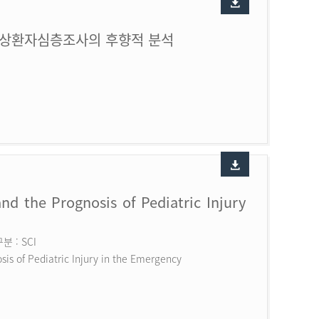
손상환자심층조사의 후향적 분석
nd the Prognosis of Pediatric Injury
 : SCI
is of Pediatric Injury in the Emergency