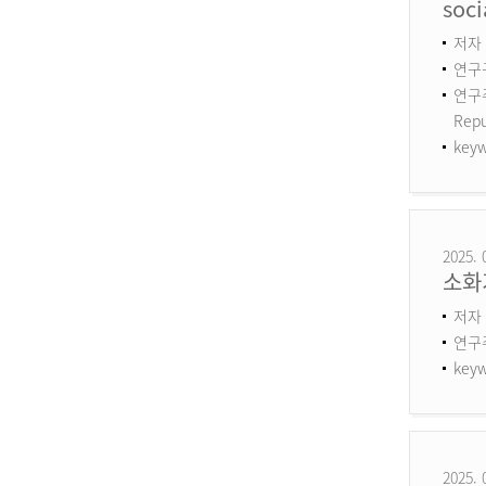
soci
저자 :
연구구
연구주제
Repu
keyw
2025. 
소화
저자 
연구
keyw
2025. 