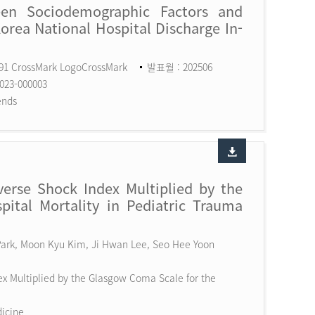
een Sociodemographic Factors and
Korea National Hospital Discharge In-
591 CrossMark LogoCrossMark
발표월 : 202506
023-000003
ends
erse Shock Index Multiplied by the
ital Mortality in Pediatric Trauma
 Park, Moon Kyu Kim, Ji Hwan Lee, Seo Hee Yoon
x Multiplied by the Glasgow Coma Scale for the
dicine