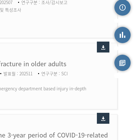
202507
연구구분 : 조사/감시보고
 및 특성조사
손상정보
손상통계
fracture in older adults
발표월 : 202511
연구구분 : SCI
원시자료
 Emergency department based injury in-depth
the 3-year period of COVID-19-related