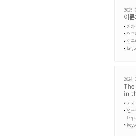
2025. 
이륜
저자 
연구
연구번호
keyw
2024. 
The 
in 
저자 
연구주제
Dep
keyw