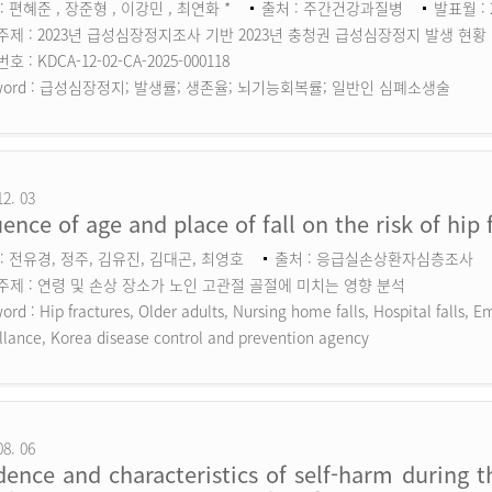
: 편혜준 , 장준형 , 이강민 , 최연화 *
출처 : 주간건강과질병
발표월 : 
주제 : 2023년 급성심장정지조사 기반 2023년 충청권 급성심장정지 발생 현황
 : KDCA-12-02-CA-2025-000118
ord :
급성심장정지; 발생률; 생존율; 뇌기능회복률; 일반인 심폐소생술
12. 03
uence of age and place of fall on the risk of hip 
: 전유경, 정주, 김유진, 김대곤, 최영호
출처 : 응급실손상환자심층조사
주제 : 연령 및 손상 장소가 노인 고관절 골절에 미치는 영향 분석
ord :
Hip fractures, Older adults, Nursing home falls, Hospital falls,
llance, Korea disease control and prevention agency
08. 06
dence and characteristics of self-harm during 