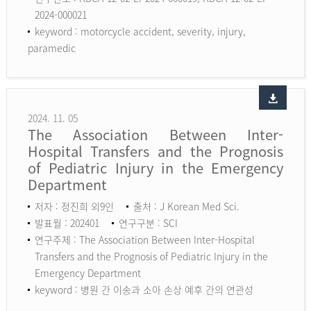
2024-000021
keyword :
motorcycle accident, severity, injury,
paramedic
2024. 11. 05
The Association Between Inter-
Hospital Transfers and the Prognosis
of Pediatric Injury in the Emergency
Department
저자 : 정진희 외9인
출처 : J Korean Med Sci.
발표월 : 202401
연구구분 : SCI
연구주제 : The Association Between Inter-Hospital
Transfers and the Prognosis of Pediatric Injury in the
Emergency Department
keyword :
병원 간 이송과 소아 손상 예후 간의 연관성