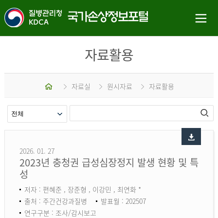
자료활용
홈
자료실
원시자료
자료활용
2026. 01. 27
2023년 충청권 급성심장정지 발생 현황 및 특
성
저자 : 편혜준 , 장준형 , 이강민 , 최연화 *
출처 : 주간건강과질병
발표월 : 202507
연구구분 : 조사/감시보고