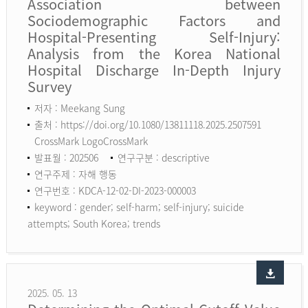
Association between
Sociodemographic Factors and
Hospital-Presenting Self-Injury:
Analysis from the Korea National
Hospital Discharge In-Depth Injury
Survey
저자 : Meekang Sung
출처 : https://doi.org/10.1080/13811118.2025.2507591
CrossMark LogoCrossMark
발표월 : 202506
연구구분 : descriptive
연구주제 : 자해 행동
연구번호 : KDCA-12-02-DI-2023-000003
keyword :
gender; self-harm; self-injury; suicide
attempts; South Korea; trends
2025. 05. 13