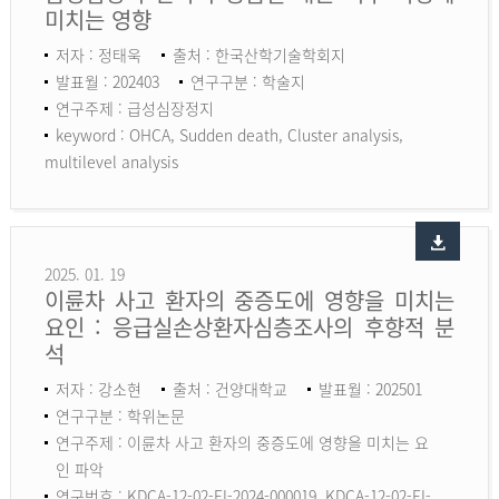
미치는 영향
저자 : 정태욱
출처 : 한국산학기술학회지
발표월 : 202403
연구구분 : 학술지
연구주제 : 급성심장정지
keyword :
OHCA, Sudden death, Cluster analysis,
multilevel analysis
2025. 01. 19
이륜차 사고 환자의 중증도에 영향을 미치는
요인 : 응급실손상환자심층조사의 후향적 분
석
저자 : 강소현
출처 : 건양대학교
발표월 : 202501
연구구분 : 학위논문
연구주제 : 이륜차 사고 환자의 중증도에 영향을 미치는 요
인 파악
연구번호 : KDCA-12-02-EI-2024-000019, KDCA-12-02-EI-