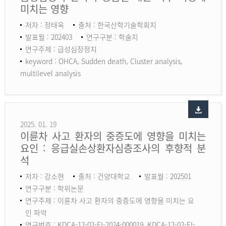
미치는 영향
저자 : 정태욱
출처 : 한국산학기술학회지
발표월 : 202403
연구구분 : 학술지
연구주제 : 급성심장정지
keyword :
OHCA, Sudden death, Cluster analysis,
multilevel analysis
2025. 01. 19
이륜차 사고 환자의 중증도에 영향을 미치는
요인 : 응급실손상환자심층조사의 후향적 분
석
저자 : 강소현
출처 : 건양대학교
발표월 : 202501
연구구분 : 학위논문
연구주제 : 이륜차 사고 환자의 중증도에 영향을 미치는 요
인 파악
연구번호 : KDCA-12-02-EI-2024-000019, KDCA-12-02-EI-