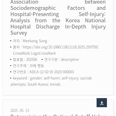
Association between
Sociodemographic Factors and
Hospital-Presenting Self-Injury:
Analysis from the Korea National
Hospital Discharge In-Depth Injury
Survey
저자 : Meekang Sung
출처 : https://doi.org/10.1080/13811118.2025.2507591
CrossMark LogoCrossMark
발표월 : 202506
연구구분 : descriptive
연구주제 : 자해 행동
연구번호 : KDCA-12-02-DI-2023-000003
keyword :
gender; self-harm; self-injury; suicide
attempts; South Korea; trends
2025. 05. 13