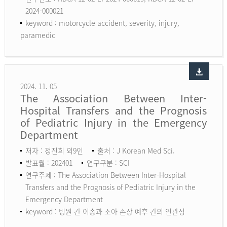
2024-000021
keyword :
motorcycle accident, severity, injury,
paramedic
2024. 11. 05
The Association Between Inter-
Hospital Transfers and the Prognosis
of Pediatric Injury in the Emergency
Department
저자 : 정진희 외9인
출처 : J Korean Med Sci.
발표월 : 202401
연구구분 : SCI
연구주제 : The Association Between Inter-Hospital
Transfers and the Prognosis of Pediatric Injury in the
Emergency Department
keyword :
병원 간 이송과 소아 손상 예후 간의 연관성