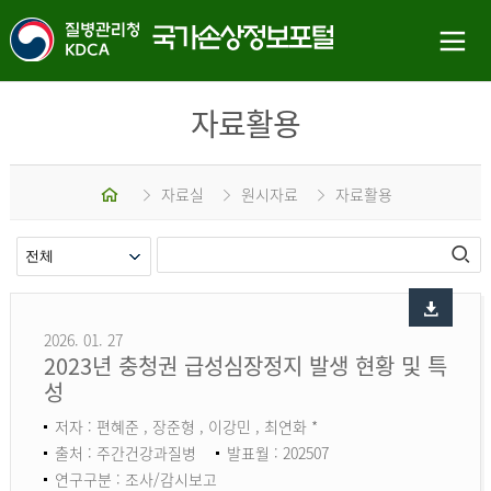
자료활용
홈
자료실
원시자료
자료활용
2026. 01. 27
2023년 충청권 급성심장정지 발생 현황 및 특
성
저자 : 편혜준 , 장준형 , 이강민 , 최연화 *
출처 : 주간건강과질병
발표월 : 202507
연구구분 : 조사/감시보고