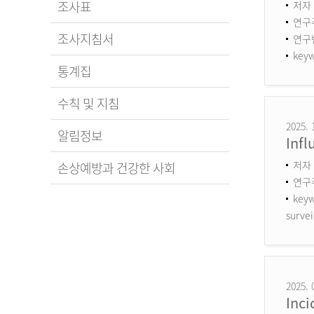
조사표
저자 
연구
조사지침서
연구번호
keyw
통계집
수칙 및 지침
2025. 
알림정보
Infl
저자 
손상예방과 건강한 사회
연구
keyw
survei
2025. 
Inci