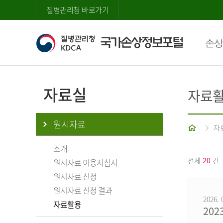
질병관리청 바로가기
손상
자료실
자료
원시자료
홈
자
소개
전체
20
건
원시자료 이용지침서
원시자료 신청
원시자료 신청 결과
2026. 
자료활용
20