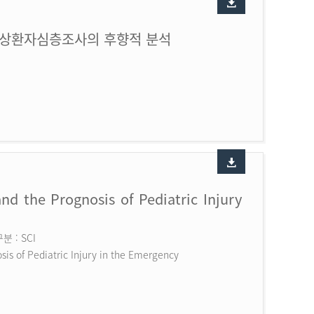
손상환자심층조사의 후향적 분석
nd the Prognosis of Pediatric Injury
 : SCI
is of Pediatric Injury in the Emergency