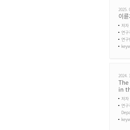
2025. 
이륜
저자 
연구
연구번호
keyw
2024. 
The 
in 
저자 
연구주제
Dep
keyw