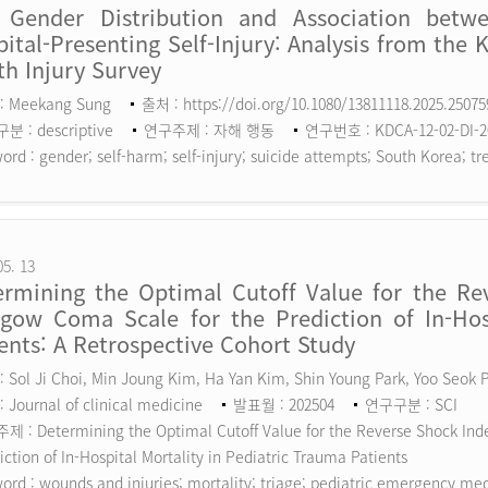
 Gender Distribution and Association betw
ital-Presenting Self-Injury: Analysis from the 
h Injury Survey
: Meekang Sung
출처 : https://doi.org/10.1080/13811118.2025.2507
 : descriptive
연구주제 : 자해 행동
연구번호 : KDCA-12-02-DI-2
ord :
gender; self-harm; self-injury; suicide attempts; South Korea; tr
05. 13
ermining the Optimal Cutoff Value for the Rev
sgow Coma Scale for the Prediction of In-Hosp
ents: A Retrospective Cohort Study
 Sol Ji Choi, Min Joung Kim, Ha Yan Kim, Shin Young Park, Yoo Seok
 Journal of clinical medicine
발표월 : 202504
연구구분 : SCI
 : Determining the Optimal Cutoff Value for the Reverse Shock Inde
iction of In-Hospital Mortality in Pediatric Trauma Patients
ord :
wounds and injuries; mortality; triage; pediatric emergency me