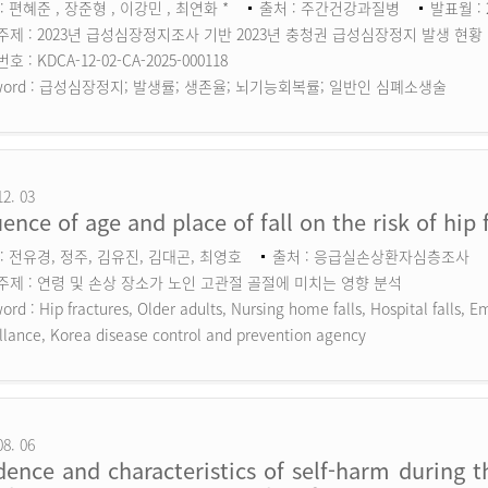
: 편혜준 , 장준형 , 이강민 , 최연화 *
출처 : 주간건강과질병
발표월 : 
주제 : 2023년 급성심장정지조사 기반 2023년 충청권 급성심장정지 발생 현황
 : KDCA-12-02-CA-2025-000118
ord :
급성심장정지; 발생률; 생존율; 뇌기능회복률; 일반인 심폐소생술
12. 03
uence of age and place of fall on the risk of hip 
: 전유경, 정주, 김유진, 김대곤, 최영호
출처 : 응급실손상환자심층조사
주제 : 연령 및 손상 장소가 노인 고관절 골절에 미치는 영향 분석
ord :
Hip fractures, Older adults, Nursing home falls, Hospital falls,
llance, Korea disease control and prevention agency
08. 06
dence and characteristics of self-harm during 