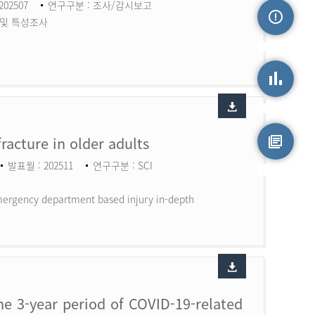
202507
연구구분 : 조사/감시보고
 및 특성조사
손상정보
손상통계
fracture in older adults
발표월 : 202511
연구구분 : SCI
원시자료
 Emergency department based injury in-depth
the 3-year period of COVID-19-related