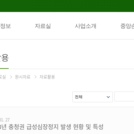
정보
자료실
사업소개
중앙
활용
료실
원시자료
자료활용
01. 27
23년 충청권 급성심장정지 발생 현황 및 특성