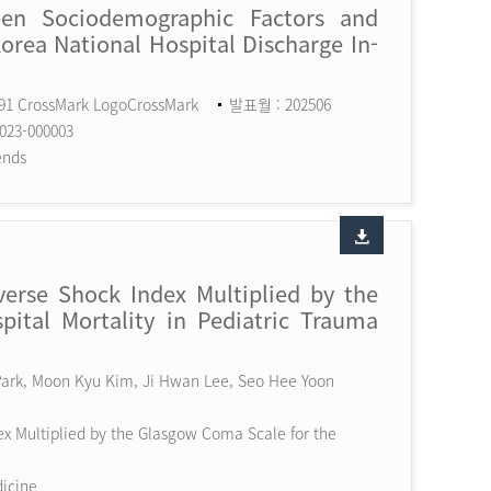
een Sociodemographic Factors and
Korea National Hospital Discharge In-
591 CrossMark LogoCrossMark
발표월 : 202506
023-000003
ends
erse Shock Index Multiplied by the
ital Mortality in Pediatric Trauma
 Park, Moon Kyu Kim, Ji Hwan Lee, Seo Hee Yoon
x Multiplied by the Glasgow Coma Scale for the
dicine