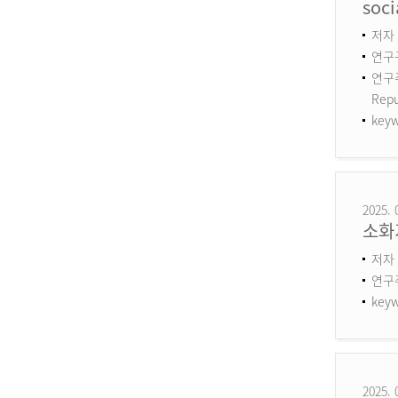
soci
저자 :
연구구
연구주제
Repu
keyw
2025. 
소화
저자 
연구
keyw
2025. 