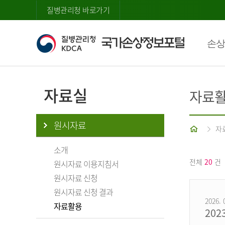
질병관리청 바로가기
손상
자료실
자료
원시자료
홈
자
소개
전체
20
건
원시자료 이용지침서
원시자료 신청
원시자료 신청 결과
2026. 
자료활용
20