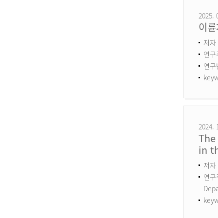
2025. 
이륜
저자 
연구
연구번호
keyw
2024. 
The 
in 
저자 
연구주제
Dep
keyw