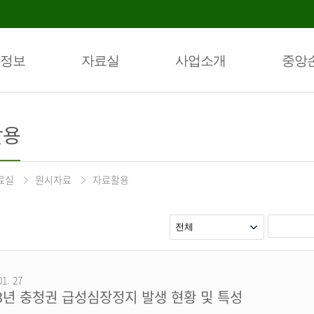
정보
자료실
사업소개
중앙
활용
료실
원시자료
자료활용
01. 27
23년 충청권 급성심장정지 발생 현황 및 특성