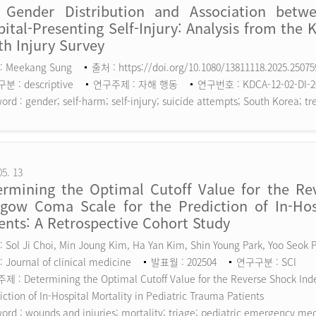
 Gender Distribution and Association betw
ital-Presenting Self-Injury: Analysis from the 
h Injury Survey
: Meekang Sung
출처 : https://doi.org/10.1080/13811118.2025.2507
 : descriptive
연구주제 : 자해 행동
연구번호 : KDCA-12-02-DI-2
ord :
gender; self-harm; self-injury; suicide attempts; South Korea; tr
05. 13
ermining the Optimal Cutoff Value for the Rev
sgow Coma Scale for the Prediction of In-Hosp
ents: A Retrospective Cohort Study
 Sol Ji Choi, Min Joung Kim, Ha Yan Kim, Shin Young Park, Yoo Seok
 Journal of clinical medicine
발표월 : 202504
연구구분 : SCI
 : Determining the Optimal Cutoff Value for the Reverse Shock Inde
iction of In-Hospital Mortality in Pediatric Trauma Patients
ord :
wounds and injuries; mortality; triage; pediatric emergency me