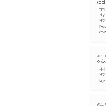
soci
저자 :
연구구
연구주제
Repu
keyw
2025. 
소화
저자 
연구
keyw
2025. 