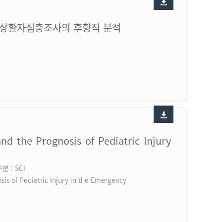
손상환자심층조사의 후향적 분석
nd the Prognosis of Pediatric Injury
 : SCI
is of Pediatric Injury in the Emergency