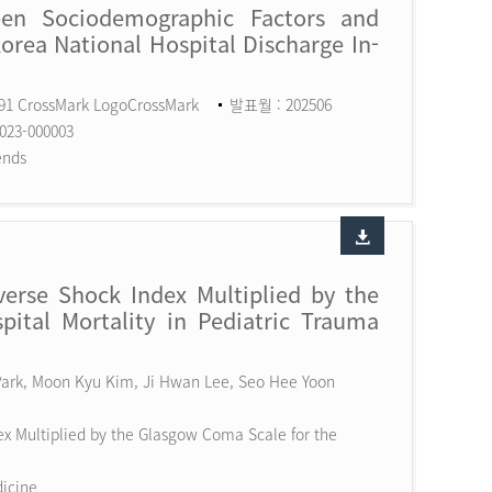
een Sociodemographic Factors and
Korea National Hospital Discharge In-
591 CrossMark LogoCrossMark
발표월 : 202506
023-000003
ends
erse Shock Index Multiplied by the
ital Mortality in Pediatric Trauma
 Park, Moon Kyu Kim, Ji Hwan Lee, Seo Hee Yoon
x Multiplied by the Glasgow Coma Scale for the
dicine