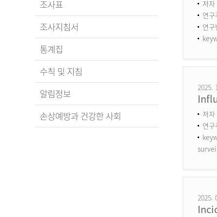
조사표
저자 
연구
조사지침서
연구번호
keyw
통계집
수칙 및 지침
2025. 
알림정보
Infl
저자 
손상예방과 건강한 사회
연구
keyw
survei
2025. 
Inci