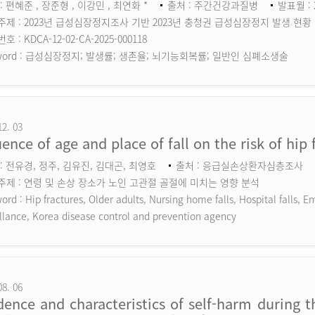
: 편혜준 , 장준형 , 이강민 , 최연화 *
출처 : 주간건강과질병
발표월 : 
주제 : 2023년 급성심장정지조사 기반 2023년 충청권 급성심장정지 발생 현황
 : KDCA-12-02-CA-2025-000118
ord :
급성심장정지; 발생률; 생존율; 뇌기능회복률; 일반인 심폐소생술
12. 03
uence of age and place of fall on the risk of hip 
: 전유경, 정주, 김유진, 김대곤, 최영호
출처 : 응급실손상환자심층조사
주제 : 연령 및 손상 장소가 노인 고관절 골절에 미치는 영향 분석
ord :
Hip fractures, Older adults, Nursing home falls, Hospital falls,
llance, Korea disease control and prevention agency
08. 06
dence and characteristics of self-harm during 