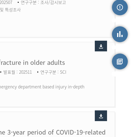
202507
연구구분 : 조사/감시보고
 및 특성조사
손상정보
손상통계
fracture in older adults
발표월 : 202511
연구구분 : SCI
원시자료
 Emergency department based injury in-depth
the 3-year period of COVID-19-related