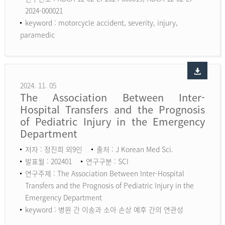
2024-000021
keyword :
motorcycle accident, severity, injury,
paramedic
2024. 11. 05
The Association Between Inter-
Hospital Transfers and the Prognosis
of Pediatric Injury in the Emergency
Department
저자 : 정진희 외9인
출처 : J Korean Med Sci.
발표월 : 202401
연구구분 : SCI
연구주제 : The Association Between Inter-Hospital
Transfers and the Prognosis of Pediatric Injury in the
Emergency Department
keyword :
병원 간 이송과 소아 손상 예후 간의 연관성