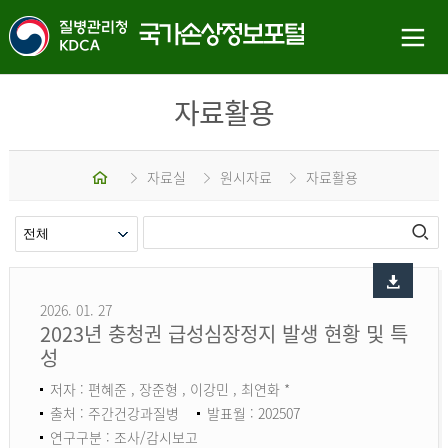
자료활용
홈
자료실
원시자료
자료활용
2026. 01. 27
2023년 충청권 급성심장정지 발생 현황 및 특
성
저자 : 편혜준 , 장준형 , 이강민 , 최연화 *
출처 : 주간건강과질병
발표월 : 202507
연구구분 : 조사/감시보고