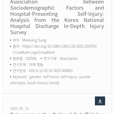
Association between
Sociodemographic Factors and
Hospital-Presenting Self-Injury:
Analysis from the Korea National
Hospital Discharge In-Depth Injury
Survey
저자 : Meekang Sung
출처 : https://doi.org/10.1080/13811118.2025.2507591
CrossMark LogoCrossMark
발표월 : 202506
연구구분 : descriptive
연구주제 : 자해 행동
연구번호 : KDCA-12-02-DI-2023-000003
keyword :
gender; self-harm; self-injury; suicide
attempts; South Korea; trends
2025. 05. 13