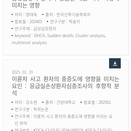
미치는 영향
저자 : 정태욱
출처 : 한국산학기술학회지
발표월 : 202403
연구구분 : 학술지
연구주제 : 급성심장정지
keyword :
OHCA, Sudden death, Cluster analysis,
multilevel analysis
2025. 01. 19
이륜차 사고 환자의 중증도에 영향을 미치는
요인 : 응급실손상환자심층조사의 후향적 분
석
저자 : 강소현
출처 : 건양대학교
발표월 : 202501
연구구분 : 학위논문
연구주제 : 이륜차 사고 환자의 중증도에 영향을 미치는 요
인 파악
연구번호 : KDCA-12-02-EI-2024-000019, KDCA-12-02-EI-