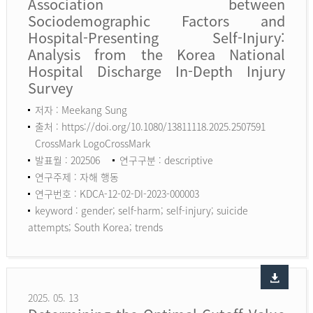
Association between
Sociodemographic Factors and
Hospital-Presenting Self-Injury:
Analysis from the Korea National
Hospital Discharge In-Depth Injury
Survey
저자 : Meekang Sung
출처 : https://doi.org/10.1080/13811118.2025.2507591
CrossMark LogoCrossMark
발표월 : 202506
연구구분 : descriptive
연구주제 : 자해 행동
연구번호 : KDCA-12-02-DI-2023-000003
keyword :
gender; self-harm; self-injury; suicide
attempts; South Korea; trends
2025. 05. 13