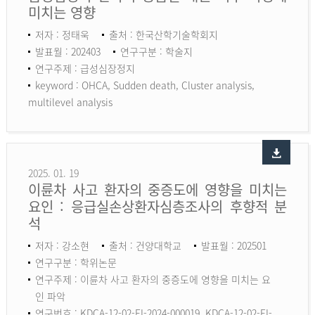
미치는 영향
저자 : 정태욱
출처 : 한국산학기술학회지
발표월 : 202403
연구구분 : 학술지
연구주제 : 급성심장정지
keyword :
OHCA, Sudden death, Cluster analysis,
multilevel analysis
2025. 01. 19
이륜차 사고 환자의 중증도에 영향을 미치는
요인 : 응급실손상환자심층조사의 후향적 분
석
저자 : 강소현
출처 : 건양대학교
발표월 : 202501
연구구분 : 학위논문
연구주제 : 이륜차 사고 환자의 중증도에 영향을 미치는 요
인 파악
연구번호 : KDCA-12-02-EI-2024-000019, KDCA-12-02-EI-