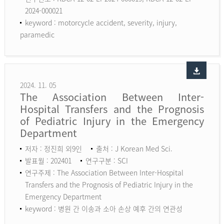
2024-000021
keyword :
motorcycle accident, severity, injury,
paramedic
2024. 11. 05
The Association Between Inter-
Hospital Transfers and the Prognosis
of Pediatric Injury in the Emergency
Department
저자 : 정진희 외9인
출처 : J Korean Med Sci.
발표월 : 202401
연구구분 : SCI
연구주제 : The Association Between Inter-Hospital
Transfers and the Prognosis of Pediatric Injury in the
Emergency Department
keyword :
병원 간 이송과 소아 손상 예후 간의 연관성