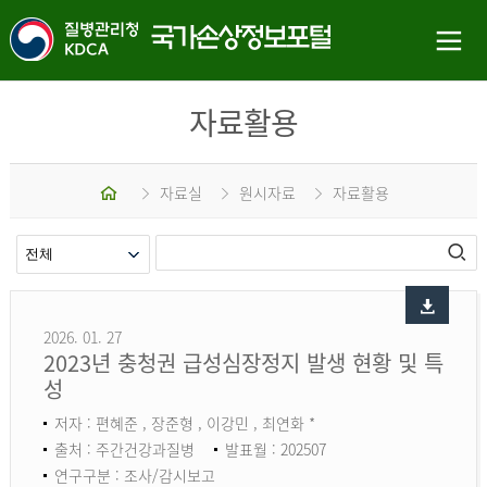
자료활용
홈
자료실
원시자료
자료활용
2026. 01. 27
2023년 충청권 급성심장정지 발생 현황 및 특
성
저자 : 편혜준 , 장준형 , 이강민 , 최연화 *
출처 : 주간건강과질병
발표월 : 202507
연구구분 : 조사/감시보고