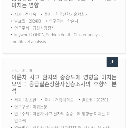
미치는 영향
저자 : 정태욱
출처 : 한국산학기술학회지
발표월 : 202403
연구구분 : 학술지
연구주제 : 급성심장정지
keyword :
OHCA, Sudden death, Cluster analysis,
multilevel analysis
2025. 01. 19
이륜차 사고 환자의 중증도에 영향을 미치는
요인 : 응급실손상환자심층조사의 후향적 분
석
저자 : 강소현
출처 : 건양대학교
발표월 : 202501
연구구분 : 학위논문
연구주제 : 이륜차 사고 환자의 중증도에 영향을 미치는 요
인 파악
연구번호 : KDCA-12-02-EI-2024-000019, KDCA-12-02-EI-