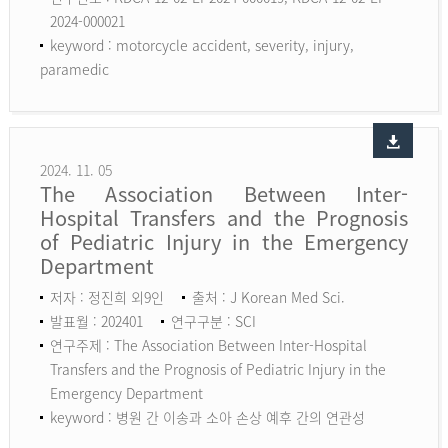
2024-000021
keyword :
motorcycle accident, severity, injury,
paramedic
2024. 11. 05
The Association Between Inter-
Hospital Transfers and the Prognosis
of Pediatric Injury in the Emergency
Department
저자 : 정진희 외9인
출처 : J Korean Med Sci.
발표월 : 202401
연구구분 : SCI
연구주제 : The Association Between Inter-Hospital
Transfers and the Prognosis of Pediatric Injury in the
Emergency Department
keyword :
병원 간 이송과 소아 손상 예후 간의 연관성