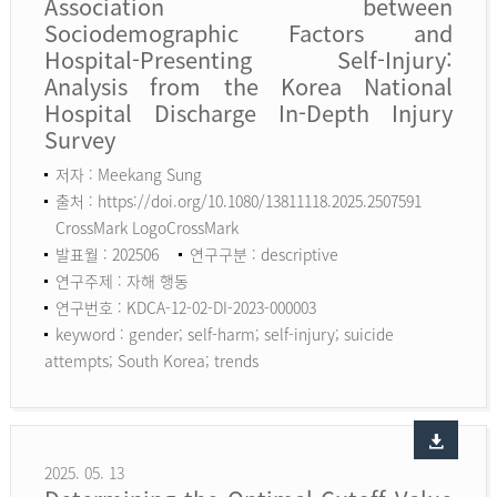
Association between
Sociodemographic Factors and
Hospital-Presenting Self-Injury:
Analysis from the Korea National
Hospital Discharge In-Depth Injury
Survey
저자 : Meekang Sung
출처 : https://doi.org/10.1080/13811118.2025.2507591
CrossMark LogoCrossMark
발표월 : 202506
연구구분 : descriptive
연구주제 : 자해 행동
연구번호 : KDCA-12-02-DI-2023-000003
keyword :
gender; self-harm; self-injury; suicide
attempts; South Korea; trends
2025. 05. 13