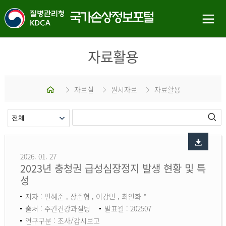
자료활용
홈
자료실
원시자료
자료활용
2026. 01. 27
2023년 충청권 급성심장정지 발생 현황 및 특
성
저자 : 편혜준 , 장준형 , 이강민 , 최연화 *
출처 : 주간건강과질병
발표월 : 202507
연구구분 : 조사/감시보고