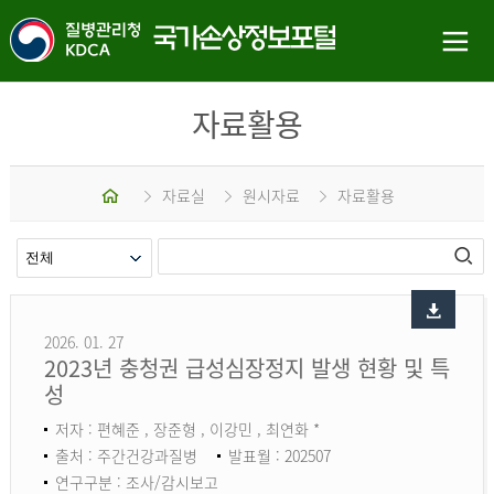
자료활용
홈
자료실
원시자료
자료활용
2026. 01. 27
2023년 충청권 급성심장정지 발생 현황 및 특
성
저자 : 편혜준 , 장준형 , 이강민 , 최연화 *
출처 : 주간건강과질병
발표월 : 202507
연구구분 : 조사/감시보고