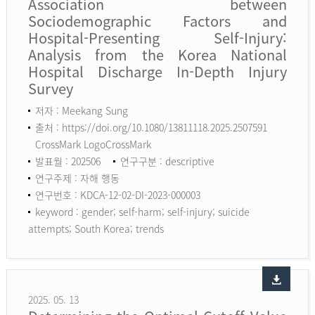
Association between
Sociodemographic Factors and
Hospital-Presenting Self-Injury:
Analysis from the Korea National
Hospital Discharge In-Depth Injury
Survey
저자 : Meekang Sung
출처 : https://doi.org/10.1080/13811118.2025.2507591
CrossMark LogoCrossMark
발표월 : 202506
연구구분 : descriptive
연구주제 : 자해 행동
연구번호 : KDCA-12-02-DI-2023-000003
keyword :
gender; self-harm; self-injury; suicide
attempts; South Korea; trends
2025. 05. 13