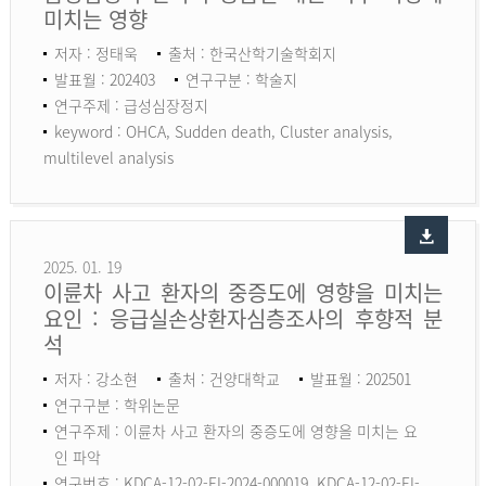
미치는 영향
저자 : 정태욱
출처 : 한국산학기술학회지
발표월 : 202403
연구구분 : 학술지
연구주제 : 급성심장정지
keyword :
OHCA, Sudden death, Cluster analysis,
multilevel analysis
2025. 01. 19
이륜차 사고 환자의 중증도에 영향을 미치는
요인 : 응급실손상환자심층조사의 후향적 분
석
저자 : 강소현
출처 : 건양대학교
발표월 : 202501
연구구분 : 학위논문
연구주제 : 이륜차 사고 환자의 중증도에 영향을 미치는 요
인 파악
연구번호 : KDCA-12-02-EI-2024-000019, KDCA-12-02-EI-