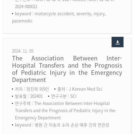
2024-000021
keyword :
motorcycle accident, severity, injury,
paramedic
2024. 11. 05
The Association Between Inter-
Hospital Transfers and the Prognosis
of Pediatric Injury in the Emergency
Department
저자 : 정진희 외9인
출처 : J Korean Med Sci.
발표월 : 202401
연구구분 : SCI
연구주제 : The Association Between Inter-Hospital
Transfers and the Prognosis of Pediatric Injury in the
Emergency Department
keyword :
병원 간 이송과 소아 손상 예후 간의 연관성