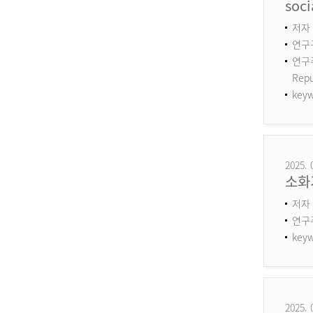
soci
저자 :
연구구
연구주제
Repu
keyw
2025. 
소화
저자 
연구
keyw
2025. 