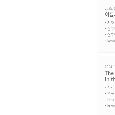
2025. 
이륜
저자 
연구
연구번호
keyw
2024. 
The 
in 
저자 
연구주제
Dep
keyw