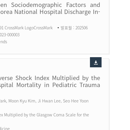
een Sociodemographic Factors and
Korea National Hospital Discharge In-
591 CrossMark LogoCrossMark
발표월 : 202506
023-000003
ends
erse Shock Index Multiplied by the
ital Mortality in Pediatric Trauma
 Park, Moon Kyu Kim, Ji Hwan Lee, Seo Hee Yoon
x Multiplied by the Glasgow Coma Scale for the
dicine