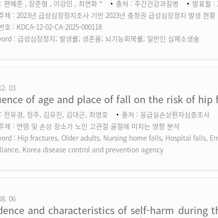
: 편혜준 , 장준형 , 이강민 , 최연화 *
출처 : 주간건강과질병
발표월 : 
주제 : 2023년 급성심장정지조사 기반 2023년 충청권 급성심장정지 발생 현황
 : KDCA-12-02-CA-2025-000118
ord :
급성심장정지; 발생률; 생존율; 뇌기능회복률; 일반인 심폐소생술
12. 03
uence of age and place of fall on the risk of hip 
: 전유경, 정주, 김유진, 김대곤, 최영호
출처 : 응급실손상환자심층조사
주제 : 연령 및 손상 장소가 노인 고관절 골절에 미치는 영향 분석
ord :
Hip fractures, Older adults, Nursing home falls, Hospital falls,
llance, Korea disease control and prevention agency
08. 06
dence and characteristics of self-harm during 