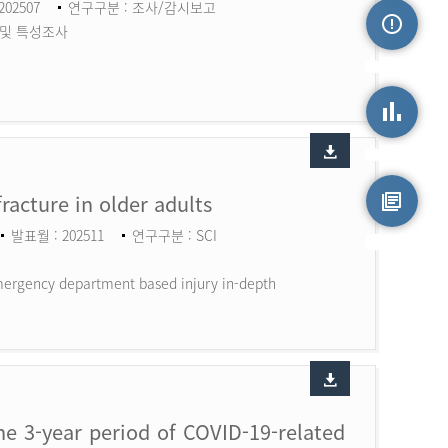
202507
연구구분 : 조사/감시보고
 및 특성조사
손상정보
손상통계
fracture in older adults
발표월 : 202511
연구구분 : SCI
원시자료
 Emergency department based injury in-depth
the 3-year period of COVID-19-related