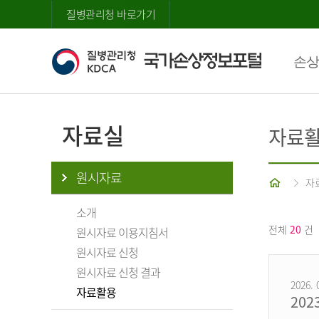
질병관리청 바로가기
손상
자료실
자료
원시자료
홈
자
소개
전체
20
건
원시자료 이용지침서
원시자료 신청
원시자료 신청 결과
2026. 
자료활용
20