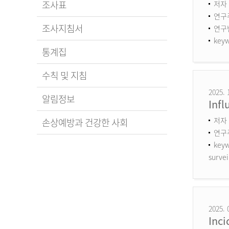
조사표
저자 
연구
조사지침서
연구번호
keyw
통계집
수칙 및 지침
2025. 
알림정보
Infl
저자 
손상예방과 건강한 사회
연구
keyw
survei
2025. 
Inci