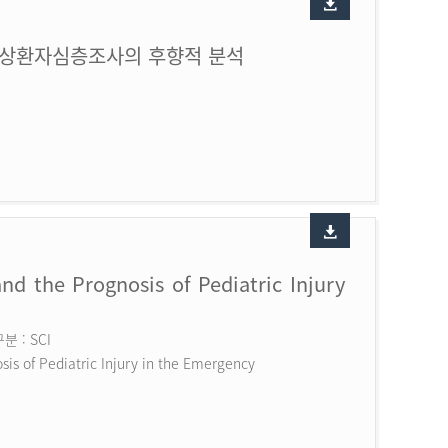
손상환자심층조사의 후향적 분석
nd the Prognosis of Pediatric Injury
 : SCI
is of Pediatric Injury in the Emergency