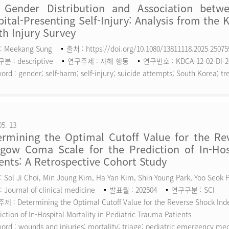
 Gender Distribution and Association betw
ital-Presenting Self-Injury: Analysis from the 
h Injury Survey
: Meekang Sung
출처 : https://doi.org/10.1080/13811118.2025.2507
 : descriptive
연구주제 : 자해 행동
연구번호 : KDCA-12-02-DI-2
ord :
gender; self-harm; self-injury; suicide attempts; South Korea; tr
05. 13
ermining the Optimal Cutoff Value for the Rev
sgow Coma Scale for the Prediction of In-Hosp
ents: A Retrospective Cohort Study
 Sol Ji Choi, Min Joung Kim, Ha Yan Kim, Shin Young Park, Yoo Seok
 Journal of clinical medicine
발표월 : 202504
연구구분 : SCI
 : Determining the Optimal Cutoff Value for the Reverse Shock Inde
iction of In-Hospital Mortality in Pediatric Trauma Patients
ord :
wounds and injuries; mortality; triage; pediatric emergency me