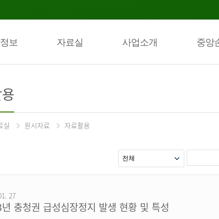
정보
자료실
사업소개
중앙
활용
료실
원시자료
자료활용
01. 27
23년 충청권 급성심장정지 발생 현황 및 특성